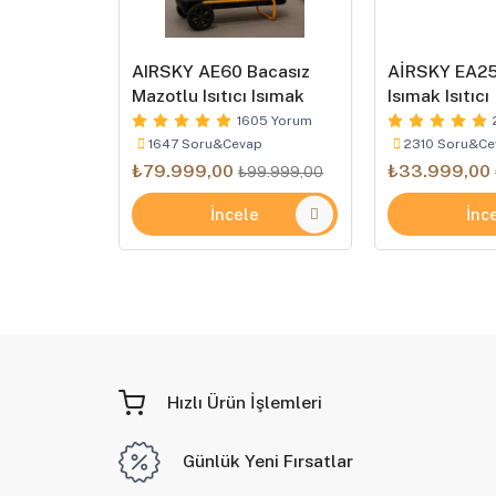
W Mazotlu
AIRSKY AE60 Bacasız
AİRSKY EA25 
Mazotlu Isıtıcı Isımak
Isımak Isıtıcı
53 Yorum
1605 Yorum
p
1647 Soru&Cevap
2310 Soru&Ce
₺79.999,00
₺33.999,00
.999,00
₺99.999,00
e
İncele
İnc
Hızlı Ürün İşlemleri
Günlük Yeni Fırsatlar