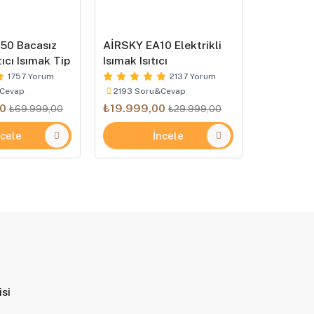
50 Bacasız
AİRSKY EA10 Elektrikli
ProWarm 
tıcı Isımak Tip
Isımak Isıtıcı
Isıtıcı Ki
1757 Yorum
2137 Yorum
Cevap
2193 Soru&Cevap
1491 Sor
0
₺19.999,00
₺4.999,
₺69.999,00
₺29.999,00
ncele
İncele
isi