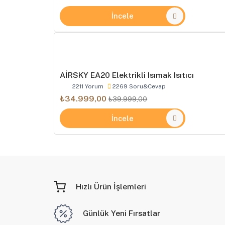
İncele
AİRSKY EA20 Elektrikli Isımak Isıtıcı
2211 Yorum
2269 Soru&Cevap
₺34.999,00
₺39.999,00
İncele
Hızlı Ürün İşlemleri
Günlük Yeni Fırsatlar