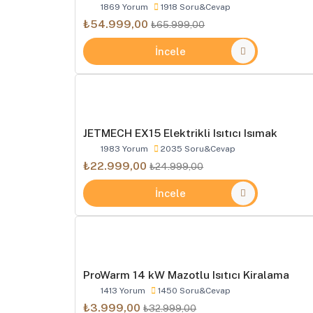
1869 Yorum
1918 Soru&Cevap
₺54.999,00
₺65.999,00
İncele
JETMECH EX15 Elektrikli Isıtıcı Isımak
1983 Yorum
2035 Soru&Cevap
₺22.999,00
₺24.999,00
İncele
ProWarm 14 kW Mazotlu Isıtıcı Kiralama
1413 Yorum
1450 Soru&Cevap
₺3.999,00
₺32.999,00