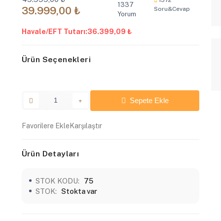
1337
39.999,00 ₺
Soru&Cevap
Yorum
Havale/EFT Tutarı:
36.399,09 ₺
Ürün Seçenekleri
Sepete Ekle
Favorilere Ekle
Karşılaştır
Ürün Detayları
STOK KODU:
75
STOK:
Stokta var