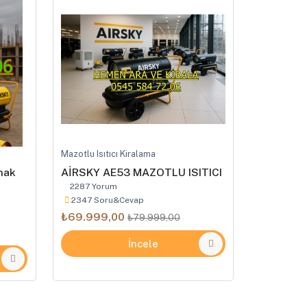
Mazotlu Isıtıcı Kiralama
ımak
AİRSKY AE53 MAZOTLU ISITICI
2287 Yorum
2347 Soru&Cevap
₺69.999,00
₺79.999,00
İncele