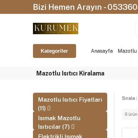
Bizi Hemen Arayın - 05336
Anasayfa
Mazotlu I
Kategoriler
Mazotlu Isıtıcı Kiralama
Sırala :
Mazotlu Isıtıcı Fiyatları
(11)
6 ürün
Isımak Mazotlu
Isıtıcılar (7)
Elektrikli Isımak