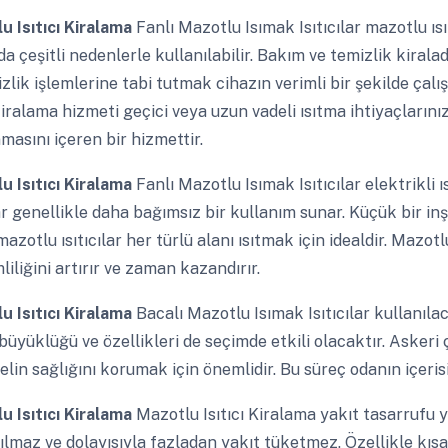
u Isıtıcı Kiralama
Fanlı Mazotlu Isımak Isıtıcılar mazotlu ısı
da çeşitli nedenlerle kullanılabilir. Bakım ve temizlik kirala
zlik işlemlerine tabi tutmak cihazın verimli bir şekilde çal
 kiralama hizmeti geçici veya uzun vadeli ısıtma ihtiyaçlarınız
masını içeren bir hizmettir.
u Isıtıcı Kiralama
Fanlı Mazotlu Isımak Isıtıcılar elektrikli ı
lar genellikle daha bağımsız bir kullanım sunar. Küçük bir i
azotlu ısıtıcılar her türlü alanı ısıtmak için idealdir. Mazotlu
mliliğini artırır ve zaman kazandırır.
u Isıtıcı Kiralama
Bacalı Mazotlu Isımak Isıtıcılar kullanılac
büyüklüğü ve özellikleri de seçimde etkili olacaktır. Askeri 
lin sağlığını korumak için önemlidir. Bu süreç odanın içeri
u Isıtıcı Kiralama
Mazotlu Isıtıcı Kiralama yakıt tasarruf
rılmaz ve dolayısıyla fazladan yakıt tüketmez. Özellikle kısa s