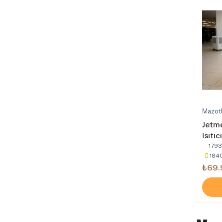
Mazotl
Jetm
Isıtıc
1793
184
₺69.