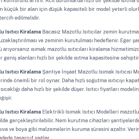
 konforunu artırır. Acil durumlarda hızlı bir şekilde ısıtma
 küçük bir alan için düşük kapasiteli bir model yeterli olur
ercih edilmelidir.
u Isıtıcı Kiralama
Bacasız Mazotlu Isıtıcılar zemin kurutma 
zaklaştırılması ve zeminin kurutulması hedeflenir. Eğer şant
 arıyorsanız ısımak mazotlu ısıtıcıları kiralama hizmetimizd
lar geniş alanları hızlı bir şekilde ısıtma kapasitesine sahiptir
u Isıtıcı Kiralama
Şantiye İnşaat Mazotlu Isımak Isıtıcısı M
rinde önemli bir rol oynar. Daha hızlı soğutma ısıtıcıyı kap
sıcaklığı daha hızlı bir şekilde düşer. Isıtıcı fiyatları mode
ğişir.
u Isıtıcı Kiralama
Elektrikli Isımak Isıtıcı Modelleri mazotlu
ilde gerçekleştirilebilir. Nem kurutma cihazları şantiyelerd
ıva ve boya gibi malzemelerin kuruma süresini azaltır. Verim
adede tasarruf sağlar.