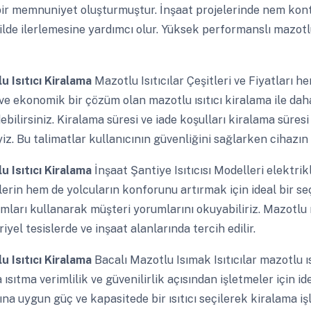
bir memnuniyet oluşturmuştur. İnşaat projelerinde nem kontr
ilde ilerlemesine yardımcı olur. Yüksek performanslı mazotlu 
u Isıtıcı Kiralama
Mazotlu Isıtıcılar Çeşitleri ve Fiyatları h
ve ekonomik bir çözüm olan mazotlu ısıtıcı kiralama ile daha v
ebilirsiniz. Kiralama süresi ve iade koşulları kiralama süresi
iz. Bu talimatlar kullanıcının güvenliğini sağlarken cihazın 
u Isıtıcı Kiralama
İnşaat Şantiye Isıtıcısı Modelleri elektrikl
lerin hem de yolcuların konforunu artırmak için ideal bir se
mları kullanarak müşteri yorumlarını okuyabiliriz. Mazotlu ı
iyel tesislerde ve inşaat alanlarında tercih edilir.
u Isıtıcı Kiralama
Bacalı Mazotlu Isımak Isıtıcılar mazotlu ısı
 ısıtma verimlilik ve güvenilirlik açısından işletmeler için 
ına uygun güç ve kapasitede bir ısıtıcı seçilerek kiralama işl