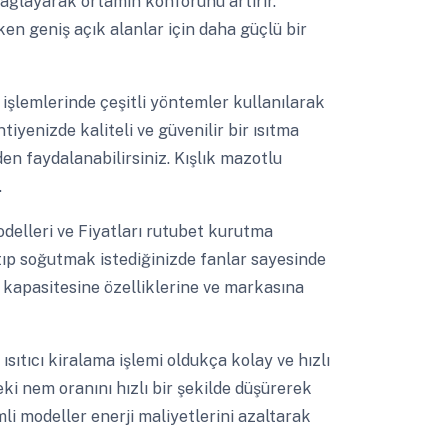
 sağlayarak ortamın konforunu artırır.
ken geniş açık alanlar için daha güçlü bir
işlemlerinde çeşitli yöntemler kullanılarak
iyenizde kaliteli ve güvenilir bir ısıtma
en faydalanabilirsiniz. Kışlık mazotlu
.
odelleri ve Fiyatları rutubet kurutma
atıp soğutmak istediğinizde fanlar sayesinde
lin kapasitesine özelliklerine ve markasına
 ısıtıcı kiralama işlemi oldukça kolay ve hızlı
eki nem oranını hızlı bir şekilde düşürerek
li modeller enerji maliyetlerini azaltarak