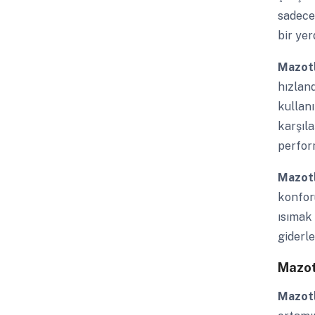
sadece
bir yer
Mazotl
hızland
kullanı
karşıla
perform
Mazotl
konforu
ısımak 
giderle
Mazot
Mazotl