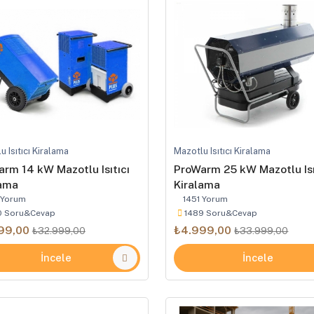
u Isıtıcı Kiralama
Mazotlu Isıtıcı Kiralama
rm 14 kW Mazotlu Isıtıcı
ProWarm 25 kW Mazotlu Isı
lama
Kiralama
 Yorum
1451 Yorum
0 Soru&Cevap
1489 Soru&Cevap
99,00
₺4.999,00
₺32.999,00
₺33.999,00
İncele
İncele