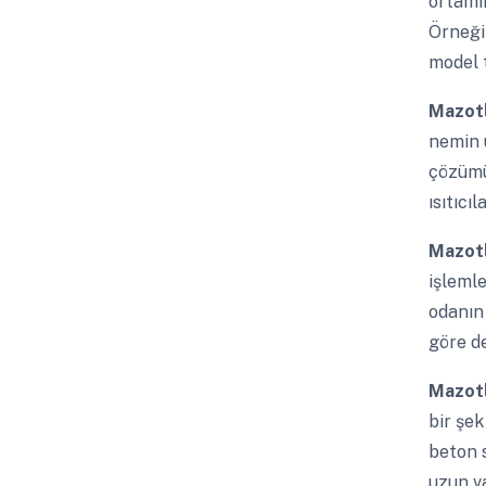
ortamın
Örneğin
model t
Mazotl
nemin u
çözümü
ısıtıcı
Mazotl
işlemle
odanın 
göre de
Mazotl
bir şek
beton s
uzun v