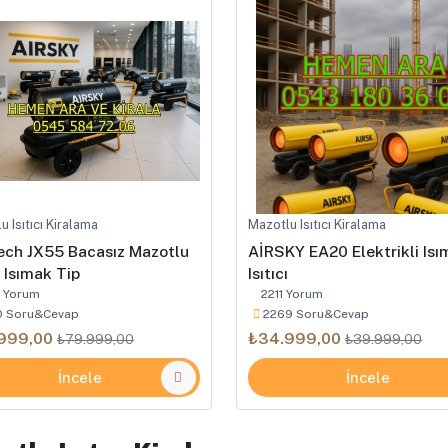
u Isıtıcı Kiralama
Mazotlu Isıtıcı Kiralama
ech JX55 Bacasız Mazotlu
AİRSKY EA20 Elektrikli Is
ı Isımak Tip
Isıtıcı
 Yorum
2211 Yorum
0 Soru&Cevap
2269 Soru&Cevap
999,00
₺34.999,00
₺79.999,00
₺39.999,00
İncele
İncele