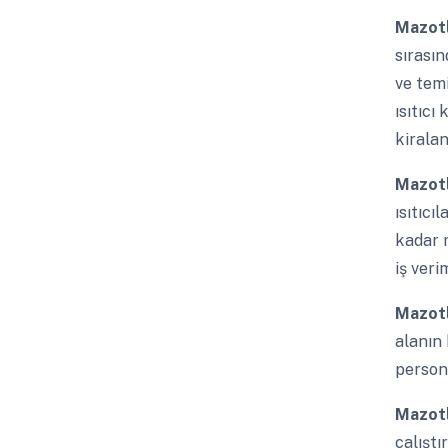
Mazotl
sırasın
ve temi
ısıtıcı
kiralan
Mazotl
ısıtıcı
kadar m
iş veri
Mazotl
alanın 
persone
Mazotl
çalıştı