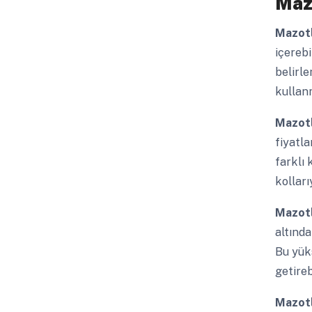
Mazo
Mazotl
içereb
belirle
kullanm
Mazotl
fiyatla
farklı 
kolları
Mazotl
altında
Bu yüks
getirebi
Mazotl