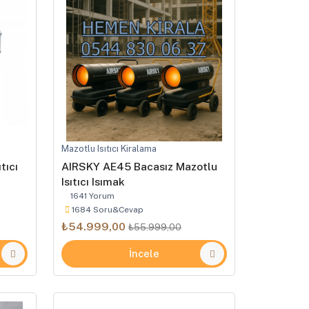
Mazotlu Isıtıcı Kiralama
tıcı
AIRSKY AE45 Bacasız Mazotlu
Isıtıcı Isımak
1641 Yorum
1684 Soru&Cevap
₺54.999,00
₺55.999,00
İncele