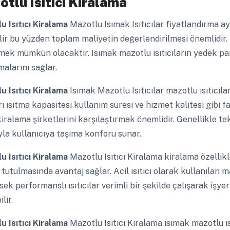
tlu Isıtıcı Kiralama
u Isıtıcı Kiralama
Mazotlu Isımak Isıtıcılar fiyatlandırma ay
ilir bu yüzden toplam maliyetin değerlendirilmesi önemlidi
mek mümkün olacaktır. Isımak mazotlu ısıtıcıların yedek par
alarını sağlar.
u Isıtıcı Kiralama
Isımak Mazotlu Isıtıcılar mazotlu ısıtıcılar
rı ısıtma kapasitesi kullanım süresi ve hizmet kalitesi gibi 
kiralama şirketlerini karşılaştırmak önemlidir. Genellikle t
yla kullanıcıya taşıma konforu sunar.
u Isıtıcı Kiralama
Mazotlu Isıtıcı Kiralama kiralama özellikl
 tutulmasında avantaj sağlar. Acil ısıtıcı olarak kullanılan maz
ek performanslı ısıtıcılar verimli bir şekilde çalışarak işyer
lir.
u Isıtıcı Kiralama
Mazotlu Isıtıcı Kiralama ısımak mazotlu ısı