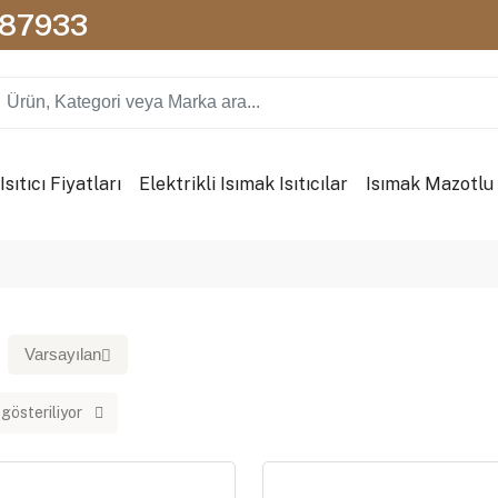
087933
sıtıcı Fiyatları
Elektrikli Isımak Isıtıcılar
Isımak Mazotlu I
Varsayılan
 gösteriliyor