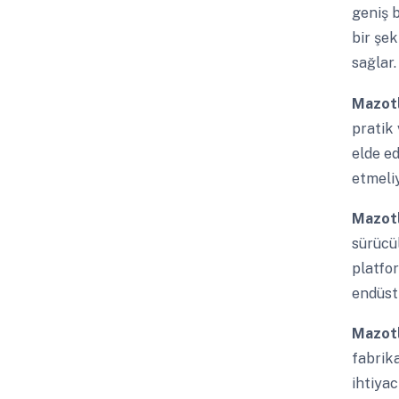
geniş 
bir şek
sağlar.
Mazotl
pratik 
elde ed
etmeliy
Mazotl
sürücü
platfor
endüstr
Mazotl
fabrika
ihtiyac