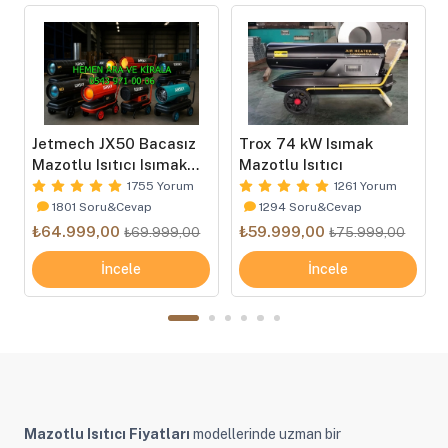
Jetmech JX50 Bacasız
Trox 74 kW Isımak
Mazotlu Isıtıcı Isımak
Mazotlu Isıtıcı
Tip
1755 Yorum
1261 Yorum
1801 Soru&Cevap
1294 Soru&Cevap
₺64.999,00
₺59.999,00
₺69.999,00
₺75.999,00
İncele
İncele
Mazotlu Isıtıcı Fiyatları
modellerinde uzman bir