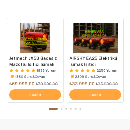
Jetmech JX53 Bacasız
AİRSKY EA25 Elektrikli
Mazotlu Isıtıcı Isımak
Isımak Isıtıcı
1832 Yorum
2250 Yorum
1880 Soru&Cevap
2309 Soru&Cevap
₺69.999,00
₺33.999,00
₺79.999,00
₺35.999,00
İncele
İncele