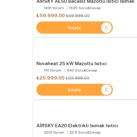
AIRSKY AE50 Bacasız Mazotlu Isıtıcı Isımak
1491 Yorum
1530 Soru&Cevap
₺59.999,00
₺69.999,00
İncele
Novaheat 25 kW Mazotlu Isıtıcı
1111 Yorum
1140 Soru&Cevap
₺25.999,00
₺33.999,00
İncele
AİRSKY EA20 Elektrikli Isımak Isıtıcı
2213 Yorum
2271 Soru&Cevap