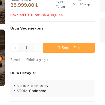
1719
38.999,00 ₺
Soru&Cevap
Yorum
Havale/EFT Tutarı:
35.489,09 ₺
Ürün Seçenekleri
Sepete Ekle
Favorilere Ekle
Karşılaştır
Ürün Detayları
STOK KODU:
3215
STOK:
Stokta var