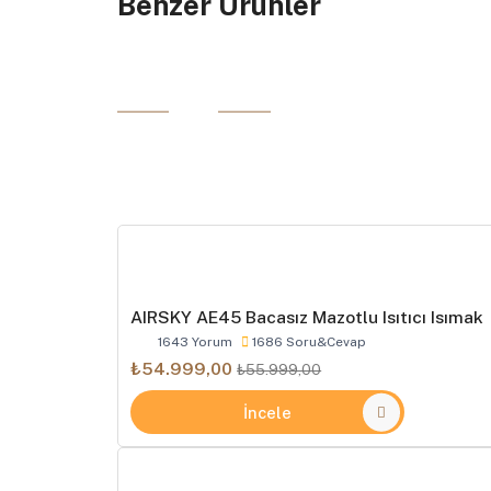
Benzer Ürünler
AIRSKY AE45 Bacasız Mazotlu Isıtıcı Isımak
1643 Yorum
1686 Soru&Cevap
₺54.999,00
₺55.999,00
İncele