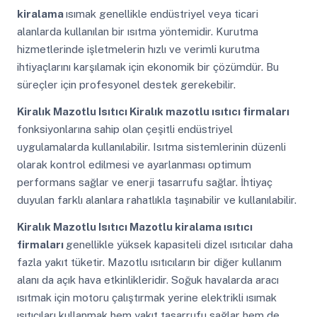
kiralama
ısımak genellikle endüstriyel veya ticari
alanlarda kullanılan bir ısıtma yöntemidir. Kurutma
hizmetlerinde işletmelerin hızlı ve verimli kurutma
ihtiyaçlarını karşılamak için ekonomik bir çözümdür. Bu
süreçler için profesyonel destek gerekebilir.
Kiralık Mazotlu Isıtıcı
Kiralık mazotlu ısıtıcı firmaları
fonksiyonlarına sahip olan çeşitli endüstriyel
uygulamalarda kullanılabilir. Isıtma sistemlerinin düzenli
olarak kontrol edilmesi ve ayarlanması optimum
performans sağlar ve enerji tasarrufu sağlar. İhtiyaç
duyulan farklı alanlara rahatlıkla taşınabilir ve kullanılabilir.
Kiralık Mazotlu Isıtıcı
Mazotlu kiralama ısıtıcı
firmaları
genellikle yüksek kapasiteli dizel ısıtıcılar daha
fazla yakıt tüketir. Mazotlu ısıtıcıların bir diğer kullanım
alanı da açık hava etkinlikleridir. Soğuk havalarda aracı
ısıtmak için motoru çalıştırmak yerine elektrikli ısımak
ısıtıcıları kullanmak hem yakıt tasarrufu sağlar hem de