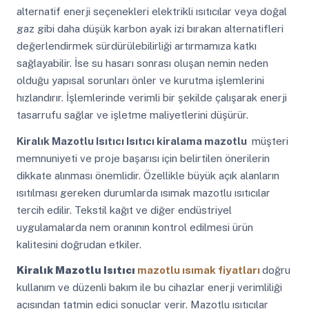
alternatif enerji seçenekleri elektrikli ısıtıcılar veya doğal
gaz gibi daha düşük karbon ayak izi bırakan alternatifleri
değerlendirmek sürdürülebilirliği artırmamıza katkı
sağlayabilir. İse su hasarı sonrası oluşan nemin neden
olduğu yapısal sorunları önler ve kurutma işlemlerini
hızlandırır. İşlemlerinde verimli bir şekilde çalışarak enerji
tasarrufu sağlar ve işletme maliyetlerini düşürür.
Kiralık Mazotlu Isıtıcı
Isıtıcı kiralama mazotlu
müşteri
memnuniyeti ve proje başarısı için belirtilen önerilerin
dikkate alınması önemlidir. Özellikle büyük açık alanların
ısıtılması gereken durumlarda ısımak mazotlu ısıtıcılar
tercih edilir. Tekstil kağıt ve diğer endüstriyel
uygulamalarda nem oranının kontrol edilmesi ürün
kalitesini doğrudan etkiler.
Kiralık Mazotlu Isıtıcı
mazotlu ısımak fiyatları
doğru
kullanım ve düzenli bakım ile bu cihazlar enerji verimliliği
açısından tatmin edici sonuçlar verir. Mazotlu ısıtıcılar