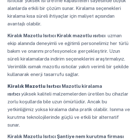
ısıtıcılar yüksek ısı üretme kapasiteleri sayesinde büyük
alanlarda etkili bir çözüm sunar. Kiralama seçenekleri
kiralama kısa süreli ihtiyaçlar için maliyet açısından
avantajlı olabilir.
Kiralık Mazotlu Isıtıcı
Kiralık mazotlu ısıtıcı
uzman
ekip alanında deneyimli ve eğitimli personelimiz her türlü
bakım ve onarımı profesyonelce gerçekleştirir. Uzun
süreli kiralamalarda indirim seçeneklerini araştırmalıyız.
Verimlilik ısımak mazotlu ısıtıcılar yakıtı verimli bir şekilde
kullanarak enerji tasarrufu sağlar.
Kiralık Mazotlu Isıtıcı
Mazotlu kiralama
ısıtıcı
yüksek kaliteli malzemelerden üretilen bu cihazlar
zorlu koşullarda bile uzun ömürlüdür. Ancak bu
yetkinliğimiz yoksa kiralama daha pratik olabilir. Isınma ve
kurutma teknolojilerinde güçlü ve etkili bir alternatif
sunar.
Kiralık Mazotlu Isıtıcı
Şantiye nem kurutma firması