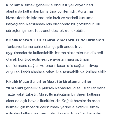
kiralama
ısımak genellikle endüstriyel veya ticari
alanlarda kullanılan bir ısıtma yöntemidir. Kurutma
hizmetlerinde işletmelerin hızlı ve verimli kurutma
ihtiyaçlarını karşılamak için ekonomik bir çözümdür. Bu
süreçler için profesyonel destek gerekebilir.
Kiralık Mazotlu Isıtıcı
Kiralık mazotlu ısıtıcı firmaları
fonksiyonlarına sahip olan çeşitli endüstriyel
uygulamalarda kullanılabilir. Isıtma sistemlerinin düzenli
olarak kontrol edilmesi ve ayarlanması optimum
performans sağlar ve enerji tasarrufu sağlar. İhtiyaç
duyulan farklı alanlara rahatlıkla taşınabilir ve kullanılabilir.
Kiralık Mazotlu Isıtıcı
Mazotlu kiralama ısıtıcı
firmaları
genellikle yüksek kapasiteli dizel ısıtıcılar daha
fazla yakıt tüketir. Mazotlu ısıtıcıların bir diğer kullanım
alanı da açık hava etkinlikleridir. Soğuk havalarda aracı
ısıtmak için motoru çalıştırmak yerine elektrikli ısımak
ısıtıcıları kullanmak hem yakıt tasarrufu sağlar hem de