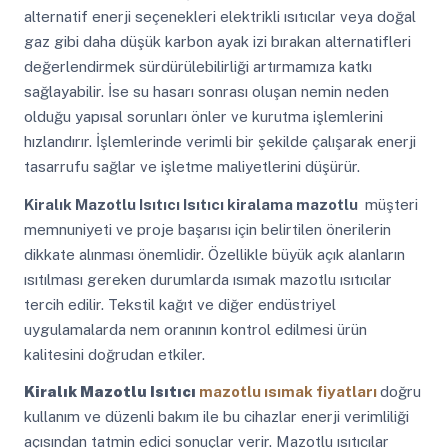
alternatif enerji seçenekleri elektrikli ısıtıcılar veya doğal
gaz gibi daha düşük karbon ayak izi bırakan alternatifleri
değerlendirmek sürdürülebilirliği artırmamıza katkı
sağlayabilir. İse su hasarı sonrası oluşan nemin neden
olduğu yapısal sorunları önler ve kurutma işlemlerini
hızlandırır. İşlemlerinde verimli bir şekilde çalışarak enerji
tasarrufu sağlar ve işletme maliyetlerini düşürür.
Kiralık Mazotlu Isıtıcı
Isıtıcı kiralama mazotlu
müşteri
memnuniyeti ve proje başarısı için belirtilen önerilerin
dikkate alınması önemlidir. Özellikle büyük açık alanların
ısıtılması gereken durumlarda ısımak mazotlu ısıtıcılar
tercih edilir. Tekstil kağıt ve diğer endüstriyel
uygulamalarda nem oranının kontrol edilmesi ürün
kalitesini doğrudan etkiler.
Kiralık Mazotlu Isıtıcı
mazotlu ısımak fiyatları
doğru
kullanım ve düzenli bakım ile bu cihazlar enerji verimliliği
açısından tatmin edici sonuçlar verir. Mazotlu ısıtıcılar