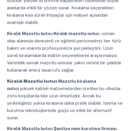
ısıtıcılar yüksek ısı üretme kapasiteleri sayesinde büyük
alanlarda etkili bir çözüm sunar. Kiralama seçenekleri
kiralama kısa süreli ihtiyaçlar için maliyet açısından
avantajlı olabilir.
Kiralık Mazotlu Isıtıcı
Kiralık mazotlu ısıtıcı
uzman
ekip alanında deneyimli ve eğitimli personelimiz her türlü
bakım ve onarımı profesyonelce gerçekleştirir. Uzun
süreli kiralamalarda indirim seçeneklerini araştırmalıyız.
Verimlilik ısımak mazotlu ısıtıcılar yakıtı verimli bir şekilde
kullanarak enerji tasarrufu sağlar.
Kiralık Mazotlu Isıtıcı
Mazotlu kiralama
ısıtıcı
yüksek kaliteli malzemelerden üretilen bu cihazlar
zorlu koşullarda bile uzun ömürlüdür. Ancak bu
yetkinliğimiz yoksa kiralama daha pratik olabilir. Isınma ve
kurutma teknolojilerinde güçlü ve etkili bir alternatif
sunar.
Kiralık Mazotlu Isıtıcı
Şantiye nem kurutma firması