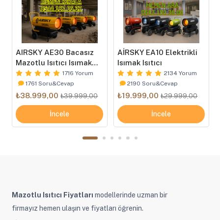
AIRSKY AE30 Bacasız
AİRSKY EA10 Elektrikli
Mazotlu Isıtıcı Isımak
Isımak Isıtıcı
Tip
1716 Yorum
2134 Yorum
1761 Soru&Cevap
2190 Soru&Cevap
₺38.999,00
₺19.999,00
₺39.999,00
₺29.999,00
İncele
İncele
Mazotlu Isıtıcı Fiyatları
modellerinde uzman bir
firmayız hemen ulaşın ve fiyatları öğrenin.