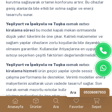
kurutma sağlayarak ortamın konforunu artırır. Bu cihazlar
geniş alanlarda bile etkili bir ısıtma sağlar ve enerji
tasarrufu sunar.
Yeşilyurt ve İpekyolu ve Tuşba
ısımak ısıtıcı
kiralama süreci
bu model kapalı mekan ısıtmasında
düşük yakıt tüketimi ile öne çıkar. Kaliteli malzemeler ve
sağlam yapılar cihazların zorlu koşullarda bile dayanıklı
olmasını garantiler. Kullanıcılar ihtiyaçlarına en uygun
ısıtıcıyı seçerken çeşitli faktörleri değerlendirmelidir.
Yeşilyurt ve İpekyolu ve Tuşba
ısımak ısıtıcı
kiralama hizmeti
ürün geçici yapılar içinde sessiz
çalışma performansı ile destekler. Verimli modeller enerji
maliyetlerini azaltarak uzun vadede tasarruf sağlar. Son
olarak ısımak mazotlu ısıtıcılar kullanım kolaylığı ve düşük
Ara
05336087933
işletme maliyetleri ile öne çıkar.
Yeşilyurt ve İpekyolu ve Tuşba
ısımak elektrikli
Anasayfa
Ürünler
Ara
Favoriler
Sepet
ısıtıcı kiralama
Trotec mazotlu ısıtıcı trotec mazotlu