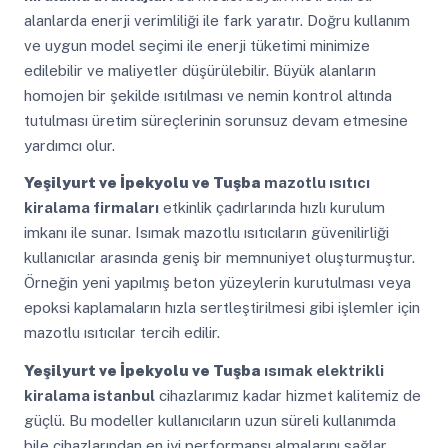
alanlarda enerji verimliliği ile fark yaratır. Doğru kullanım
ve uygun model seçimi ile enerji tüketimi minimize
edilebilir ve maliyetler düşürülebilir. Büyük alanların
homojen bir şekilde ısıtılması ve nemin kontrol altında
tutulması üretim süreçlerinin sorunsuz devam etmesine
yardımcı olur.
Yeşilyurt ve İpekyolu ve Tuşba
mazotlu ısıtıcı
kiralama firmaları
etkinlik çadırlarında hızlı kurulum
imkanı ile sunar. Isımak mazotlu ısıtıcıların güvenilirliği
kullanıcılar arasında geniş bir memnuniyet oluşturmuştur.
Örneğin yeni yapılmış beton yüzeylerin kurutulması veya
epoksi kaplamaların hızla sertleştirilmesi gibi işlemler için
mazotlu ısıtıcılar tercih edilir.
Yeşilyurt ve İpekyolu ve Tuşba
ısımak elektrikli
kiralama istanbul
cihazlarımız kadar hizmet kalitemiz de
güçlü. Bu modeller kullanıcıların uzun süreli kullanımda
bile cihazlarından en iyi performansı almalarını sağlar.