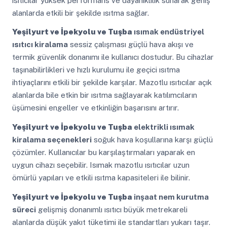
ısıtıcılar yüksek performans ve dayanıklılık sunarak geniş
alanlarda etkili bir şekilde ısıtma sağlar.
Yeşilyurt ve İpekyolu ve Tuşba
ısımak endüstriyel
ısıtıcı kiralama
sessiz çalışması güçlü hava akışı ve
termik güvenlik donanımı ile kullanıcı dostudur. Bu cihazlar
taşınabilirlikleri ve hızlı kurulumu ile geçici ısıtma
ihtiyaçlarını etkili bir şekilde karşılar. Mazotlu ısıtıcılar açık
alanlarda bile etkin bir ısıtma sağlayarak katılımcıların
üşümesini engeller ve etkinliğin başarısını artırır.
Yeşilyurt ve İpekyolu ve Tuşba
elektrikli ısımak
kiralama seçenekleri
soğuk hava koşullarına karşı güçlü
çözümler. Kullanıcılar bu karşılaştırmaları yaparak en
uygun cihazı seçebilir. Isımak mazotlu ısıtıcılar uzun
ömürlü yapıları ve etkili ısıtma kapasiteleri ile bilinir.
Yeşilyurt ve İpekyolu ve Tuşba
inşaat nem kurutma
süreci
gelişmiş donanımlı ısıtıcı büyük metrekareli
alanlarda düşük yakıt tüketimi ile standartları yukarı taşır.