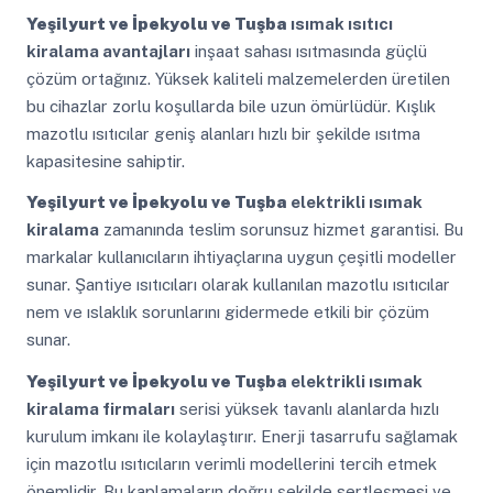
Yeşilyurt ve İpekyolu ve Tuşba
ısımak ısıtıcı
kiralama avantajları
inşaat sahası ısıtmasında güçlü
çözüm ortağınız. Yüksek kaliteli malzemelerden üretilen
bu cihazlar zorlu koşullarda bile uzun ömürlüdür. Kışlık
mazotlu ısıtıcılar geniş alanları hızlı bir şekilde ısıtma
kapasitesine sahiptir.
Yeşilyurt ve İpekyolu ve Tuşba
elektrikli ısımak
kiralama
zamanında teslim sorunsuz hizmet garantisi. Bu
markalar kullanıcıların ihtiyaçlarına uygun çeşitli modeller
sunar. Şantiye ısıtıcıları olarak kullanılan mazotlu ısıtıcılar
nem ve ıslaklık sorunlarını gidermede etkili bir çözüm
sunar.
Yeşilyurt ve İpekyolu ve Tuşba
elektrikli ısımak
kiralama firmaları
serisi yüksek tavanlı alanlarda hızlı
kurulum imkanı ile kolaylaştırır. Enerji tasarrufu sağlamak
için mazotlu ısıtıcıların verimli modellerini tercih etmek
önemlidir. Bu kaplamaların doğru şekilde sertleşmesi ve