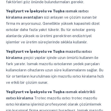
faktörleri göz önünde bulundurmaları gerekir.
Yeşilyurt ve İpekyolu ve Tuşba
ısımak ısıtıcı
kiralama avantajları
sizi anlayan ve çözüm sunan bir
firma mı arıyorsunuz. Genellikle yüksek kapasiteli dizel
ısıtıcılar daha fazla yakıt tüketir. Bu tür ısıtıcılar geniş
alanlarda yüksek ısı üretimi gerektiren endüstriyel
işlemler ve üretim süreçlerinde sıklıkla kullanılır.
Yeşilyurt ve İpekyolu ve Tuşba
mazotlu ısıtıcı
kiralama
geçici yapılar içinde uzun ömürlü kullanım ile
fark yaratır. Isımak mazotlu ısıtıcılarının yedek parçaları
kullanıcıların cihazlarını uzun süre kullanmalarını sağlar. Bu
tür ortamların kurutulması için mazotlu ısıtıcı kiralama hızlı
ve etkili bir çözüm sunar.
Yeşilyurt ve İpekyolu ve Tuşba
ısımak elektrikli
ısıtıcı kiralama
Trotec mazotlu ısıtıcı trotec mazotlu
ısıtıcı kiralama işlerinizi profesyonel olarak çözümlemek
için kurumsal firma arıyorsanız buradayız. Isımak mazotlu