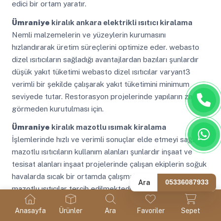
edici bir ortam yaratır.
Ümraniye
kiralık ankara elektrikli ısıtıcı kiralama
Nemli malzemelerin ve yüzeylerin kurumasını
hızlandırarak üretim süreçlerini optimize eder. webasto
dizel ısıtıcıların sağladığı avantajlardan bazıları şunlardır
düşük yakıt tüketimi webasto dizel ısıtıcılar varyant3
verimli bir şekilde çalışarak yakıt tüketimini minimum
seviyede tutar. Restorasyon projelerinde yapıların zarar
görmeden kurutulması için.
Ümraniye
kiralık mazotlu ısımak kiralama
İşlemlerinde hızlı ve verimli sonuçlar elde etmeyi sağlar.
mazotlu ısıtıcıların kullanım alanları şunlardır inşaat ve
tesisat alanları inşaat projelerinde çalışan ekiplerin soğuk
havalarda sıcak bir ortamda çalışmalarını sağlamak için
Ara
05336087933
mazotlu ısıtıcılar tercih edilmektedir. Hava akışının
sağlanması için yeterli havalandırma düzenlemeleri.
Anasayfa
Ürünler
Ara
Favoriler
Sepet
Ümraniye
kiralık nem alma makinesi
Çadır içindeki