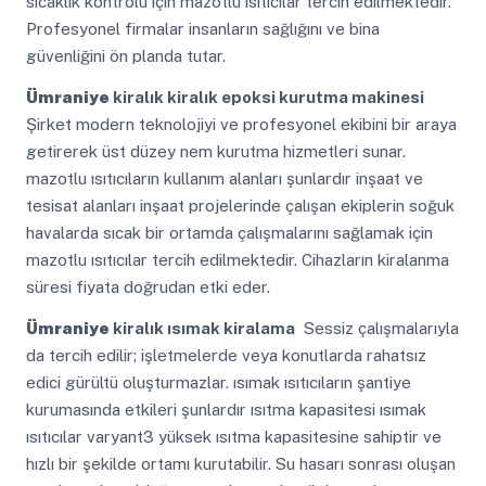
sıcaklık kontrolü için mazotlu ısıtıcılar tercih edilmektedir.
Profesyonel firmalar insanların sağlığını ve bina
güvenliğini ön planda tutar.
Ümraniye
kiralık kiralık epoksi kurutma makinesi
Şirket modern teknolojiyi ve profesyonel ekibini bir araya
getirerek üst düzey nem kurutma hizmetleri sunar.
mazotlu ısıtıcıların kullanım alanları şunlardır inşaat ve
tesisat alanları inşaat projelerinde çalışan ekiplerin soğuk
havalarda sıcak bir ortamda çalışmalarını sağlamak için
mazotlu ısıtıcılar tercih edilmektedir. Cihazların kiralanma
süresi fiyata doğrudan etki eder.
Ümraniye
kiralık ısımak kiralama
Sessiz çalışmalarıyla
da tercih edilir; işletmelerde veya konutlarda rahatsız
edici gürültü oluşturmazlar. ısımak ısıtıcıların şantiye
kurumasında etkileri şunlardır ısıtma kapasitesi ısımak
ısıtıcılar varyant3 yüksek ısıtma kapasitesine sahiptir ve
hızlı bir şekilde ortamı kurutabilir. Su hasarı sonrası oluşan