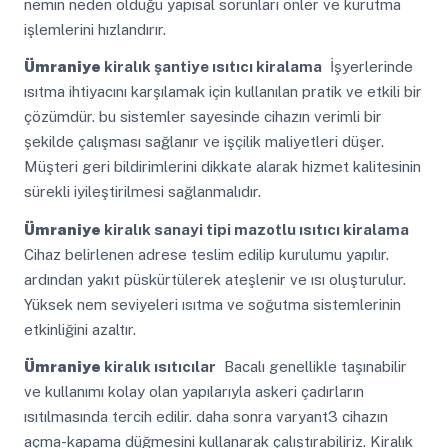
nemin neden olduğu yapısal sorunları önler ve kurutma
işlemlerini hızlandırır.
Ümraniye
kiralık şantiye ısıtıcı kiralama
İşyerlerinde
ısıtma ihtiyacını karşılamak için kullanılan pratik ve etkili bir
çözümdür. bu sistemler sayesinde cihazın verimli bir
şekilde çalışması sağlanır ve işçilik maliyetleri düşer.
Müşteri geri bildirimlerini dikkate alarak hizmet kalitesinin
sürekli iyileştirilmesi sağlanmalıdır.
Ümraniye
kiralık sanayi tipi mazotlu ısıtıcı kiralama
Cihaz belirlenen adrese teslim edilip kurulumu yapılır.
ardından yakıt püskürtülerek ateşlenir ve ısı oluşturulur.
Yüksek nem seviyeleri ısıtma ve soğutma sistemlerinin
etkinliğini azaltır.
Ümraniye
kiralık ısıtıcılar
Bacalı genellikle taşınabilir
ve kullanımı kolay olan yapılarıyla askeri çadırların
ısıtılmasında tercih edilir. daha sonra varyant3 cihazın
açma-kapama düğmesini kullanarak çalıştırabiliriz. Kiralık