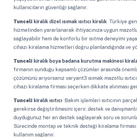
kullanıcıların güvenliği sağlanır.
Tunceli
kiralık dizel ısımak ısıtıcı kiralık
Türkiye gene
hizmetinden yararlanarak ihtiyacınıza uygun mazotlu ı
sağlayabilir hem de konforlu bir ısıtma deneyimi yaş
cihazı kiralama hizmetleri doğru planlandığında ve yön
Tunceli
kiralık boya badana kurutma makinesi kira
firmanın sunduğu kapsamlı çözümler arasında önemli bi
çözümünü arıyorsanız varyant3 ısımak mazotlu ısıtıcı
cihazı kiralama firması seçerken dikkate alınması g
Tunceli
kiralık ısıtıcı
Bakım işlemleri ısıtıcının parça
gerekirse değiştirilmesini içerir. destek ve danışmanlı
duyduğunuz her an destek sağlayarak soru ve sorunla
Sürecinde montajı ve teknik desteği kiralama firması
kullanım sağlanır.