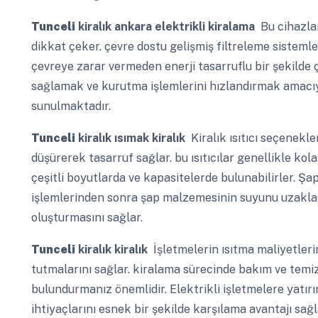
Tunceli
kiralık ankara elektrikli kiralama
Bu cihazlar 
dikkat çeker. çevre dostu gelişmiş filtreleme sistemle
çevreye zarar vermeden enerji tasarruflu bir şekilde ç
sağlamak ve kurutma işlemlerini hızlandırmak amacıy
sunulmaktadır.
Tunceli
kiralık ısımak kiralık
Kiralık ısıtıcı seçenekler
düşürerek tasarruf sağlar. bu ısıtıcılar genellikle kol
çeşitli boyutlarda ve kapasitelerde bulunabilirler. Ş
işlemlerinden sonra şap malzemesinin suyunu uzaklaşt
oluşturmasını sağlar.
Tunceli
kiralık kiralık
İşletmelerin ısıtma maliyetleri
tutmalarını sağlar. kiralama sürecinde bakım ve temi
bulundurmanız önemlidir. Elektrikli işletmelere yatı
ihtiyaçlarını esnek bir şekilde karşılama avantajı sağl