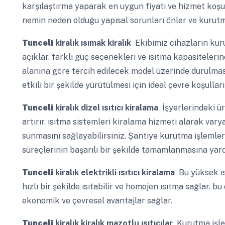
karşılaştırma yaparak en uygun fiyatı ve hizmet koşull
nemin neden olduğu yapısal sorunları önler ve kurutma 
Tunceli
kiralık ısımak kiralık
Ekibimiz cihazların kuru
açıklar. farklı güç seçenekleri ve ısıtma kapasiteleri
alanına göre tercih edilecek model üzerinde durulması
etkili bir şekilde yürütülmesi için ideal çevre koşullar
Tunceli
kiralık dizel ısıtıcı kiralama
İşyerlerindeki üre
artırır. ısıtma sistemleri kiralama hizmeti alarak va
sunmasını sağlayabilirsiniz. Şantiye kurutma işlemler
süreçlerinin başarılı bir şekilde tamamlanmasına yard
Tunceli
kiralık elektrikli ısıtıcı kiralama
Bu yüksek ıs
hızlı bir şekilde ısıtabilir ve homojen ısıtma sağlar. b
ekonomik ve çevresel avantajlar sağlar.
Tunceli
kiralık kiralık mazotlu ısıtıcılar
Kurutma işlem