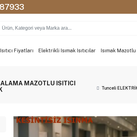
087933
sıtıcı Fiyatları
Elektrikli Isımak Isıtıcılar
Isımak Mazotlu I
İRALAMA MAZOTLU ISITICI
Tunceli ELEKTRİ
K