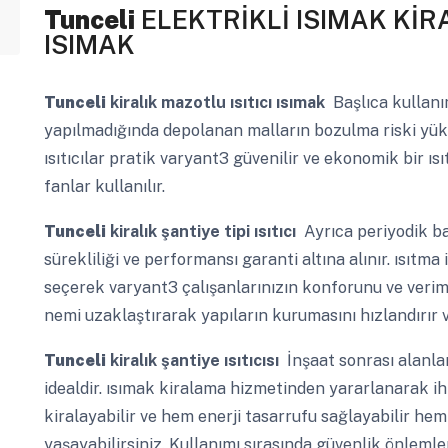
Tunceli
ELEKTRİKLİ ISIMAK KİR
ISIMAK
Tunceli
kiralık mazotlu ısıtıcı ısımak
Başlıca kullanı
yapılmadığında depolanan malların bozulma riski yükse
ısıtıcılar pratik varyant3 güvenilir ve ekonomik bir ı
fanlar kullanılır.
Tunceli
kiralık şantiye tipi ısıtıcı
Ayrıca periyodik ba
sürekliliği ve performansı garanti altına alınır. ısıtma
seçerek varyant3 çalışanlarınızın konforunu ve verimli
nemi uzaklaştırarak yapıların kurumasını hızlandırır v
Tunceli
kiralık şantiye ısıtıcısı
İnşaat sonrası alanla
idealdir. ısımak kiralama hizmetinden yararlanarak iht
kiralayabilir ve hem enerji tasarrufu sağlayabilir hem
yaşayabilirsiniz. Kullanımı sırasında güvenlik önlemler