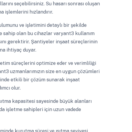
arını seçebilirsiniz. Su hasarı sonrası oluşan
işlemlerini hızlandırır.
lumunu ve işletimini detaylı bir şekilde
ne sahip olan bu cihazlar varyant3 kullanım
nı gerektirir. Şantiyeler inşaat süreçlerinin
ına ihtiyaç duyar.
tim süreçlerini optimize eder ve verimliliği
ryant3 uzmanlarımızın size en uygun çözümleri
inde etkili bir çözüm sunarak inşaat
ımcı olur.
ıtma kapasitesi sayesinde büyük alanları
u da işletme sahipleri için uzun vadede
inde kurutma süresi ve ısıtma seviyesi