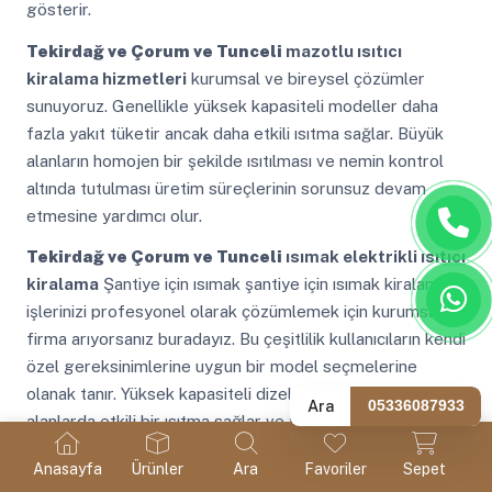
gösterir.
Tekirdağ ve Çorum ve Tunceli
mazotlu ısıtıcı
kiralama hizmetleri
kurumsal ve bireysel çözümler
sunuyoruz. Genellikle yüksek kapasiteli modeller daha
fazla yakıt tüketir ancak daha etkili ısıtma sağlar. Büyük
alanların homojen bir şekilde ısıtılması ve nemin kontrol
altında tutulması üretim süreçlerinin sorunsuz devam
etmesine yardımcı olur.
Tekirdağ ve Çorum ve Tunceli
ısımak elektrikli ısıtıcı
kiralama
Şantiye için ısımak şantiye için ısımak kiralama
işlerinizi profesyonel olarak çözümlemek için kurumsal
firma arıyorsanız buradayız. Bu çeşitlilik kullanıcıların kendi
özel gereksinimlerine uygun bir model seçmelerine
olanak tanır. Yüksek kapasiteli dizel ısıtıcılar büyük
Ara
05336087933
alanlarda etkili bir ısıtma sağlar ve yüksek performans
sunar.
Anasayfa
Ürünler
Ara
Favoriler
Sepet
Tekirdağ ve Çorum ve Tunceli
kiralık elektrikli