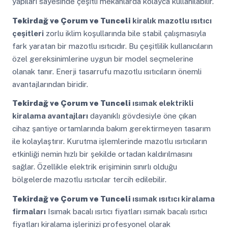
yapıları sayesinde çeşitli mekanlarda kolayca kullanılabilir.
Tekirdağ ve Çorum ve Tunceli
kiralık mazotlu ısıtıcı
çeşitleri
zorlu iklim koşullarında bile stabil çalışmasıyla
fark yaratan bir mazotlu ısıtıcıdır. Bu çeşitlilik kullanıcıların
özel gereksinimlerine uygun bir model seçmelerine
olanak tanır. Enerji tasarrufu mazotlu ısıtıcıların önemli
avantajlarından biridir.
Tekirdağ ve Çorum ve Tunceli
ısımak elektrikli
kiralama avantajları
dayanıklı gövdesiyle öne çıkan
cihaz şantiye ortamlarında bakım gerektirmeyen tasarım
ile kolaylaştırır. Kurutma işlemlerinde mazotlu ısıtıcıların
etkinliği nemin hızlı bir şekilde ortadan kaldırılmasını
sağlar. Özellikle elektrik erişiminin sınırlı olduğu
bölgelerde mazotlu ısıtıcılar tercih edilebilir.
Tekirdağ ve Çorum ve Tunceli
ısımak ısıtıcı kiralama
firmaları
Isımak bacalı ısıtıcı fiyatları ısımak bacalı ısıtıcı
fiyatları kiralama işlerinizi profesyonel olarak