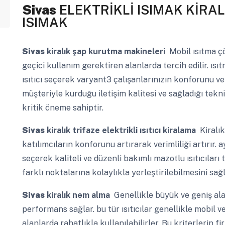
Sivas
ELEKTRİKLİ ISIMAK KİRA
ISIMAK
Sivas
kiralık şap kurutma makineleri
Mobil ısıtma çö
geçici kullanım gerektiren alanlarda tercih edilir. ıs
ısıtıcı seçerek varyant3 çalışanlarınızın konforunu ve v
müşteriyle kurduğu iletişim kalitesi ve sağladığı tek
kritik öneme sahiptir.
Sivas
kiralık trifaze elektrikli ısıtıcı kiralama
Kiralık
katılımcıların konforunu artırarak verimliliği artırır. 
seçerek kaliteli ve düzenli bakımlı mazotlu ısıtıcıları t
farklı noktalarına kolaylıkla yerleştirilebilmesini sağla
Sivas
kiralık nem alma
Genellikle büyük ve geniş alanl
performans sağlar. bu tür ısıtıcılar genellikle mobil
alanlarda rahatlıkla kullanılabilirler. Bu kriterlerin 