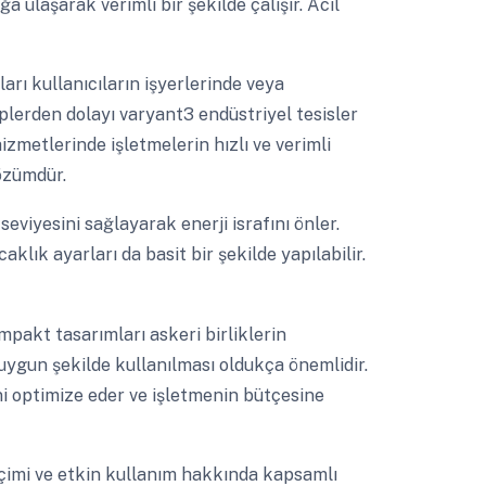
ğa ulaşarak verimli bir şekilde çalışır. Acil
ı kullanıcıların işyerlerinde veya
plerden dolayı varyant3 endüstriyel tesisler
hizmetlerinde işletmelerin hızlı ve verimli
özümdür.
eviyesini sağlayarak enerji israfını önler.
aklık ayarları da basit bir şekilde yapılabilir.
mpakt tasarımları askeri birliklerin
n uygun şekilde kullanılması oldukça önemlidir.
ini optimize eder ve işletmenin bütçesine
imi ve etkin kullanım hakkında kapsamlı