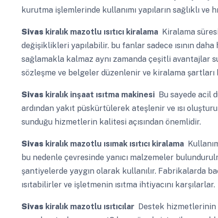
kurutma işlemlerinde kullanımı yapıların sağlıklı ve hı
Sivas
kiralık mazotlu ısıtıcı kiralama
Kiralama süresi
değişiklikleri yapılabilir. bu fanlar sadece ısının daha
sağlamakla kalmaz aynı zamanda çeşitli avantajlar sun
sözleşme ve belgeler düzenlenir ve kiralama şartları b
Sivas
kiralık inşaat ısıtma makinesi
Bu sayede acil du
ardından yakıt püskürtülerek ateşlenir ve ısı oluşturu
sunduğu hizmetlerin kalitesi açısından önemlidir.
Sivas
kiralık mazotlu ısımak ısıtıcı kiralama
Kullanımı
bu nedenle çevresinde yanıcı malzemeler bulundurulma
şantiyelerde yaygın olarak kullanılır. Fabrikalarda baca
ısıtabilirler ve işletmenin ısıtma ihtiyacını karşılarlar.
Sivas
kiralık mazotlu ısıtıcılar
Destek hizmetlerinin k