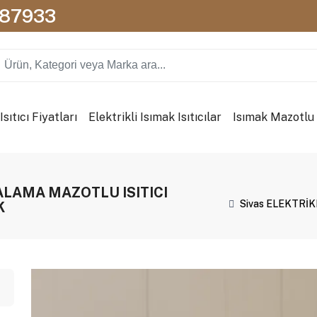
087933
sıtıcı Fiyatları
Elektrikli Isımak Isıtıcılar
Isımak Mazotlu I
RALAMA MAZOTLU ISITICI
Sivas ELEKTRİK
K