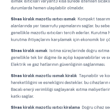
ısımak ısıtıcıları varyant3 kısa sürede istenilen sıcaklı
durumlarda hemen ulaşılabilir olmalıdır.
Sivas
kiralık mazotlu ısıtıcı ısımak
Kompakt tasarımlar
alanlarında yer tasarrufu yapmalarını sağlar. bu sebe
genellikle mazotlu ısıtıcıları tercih ederler. Kurutma 
kurutma ihtiyaçlarını karşılamak için ekonomik bir ç
Sivas
kiralık ısımak
Isıtma süreçlerinde doğru ısıtma s
genellikle tek bir düğme ile açılıp kapanabilirler ve sıc
Elektrik ve gaz hatlarının güvenliğinin sağlanması.
Sivas
kiralık mazotlu ısımak kiralık
Taşınabilir ve ko
hareketliliğini ve esnekliğini destekler. bu cihazları
Bacalı enerji verimliliği sağlayarak ısıtma maliyetler
katkı sağlar.
Sivas
kiralık mazotlu ısıtıcı kiralama
Doğru cihaz seç