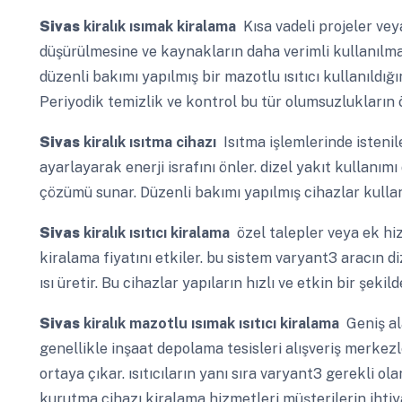
Sivas
kiralık ısımak kiralama
Kısa vadeli projeler veya
düşürülmesine ve kaynakların daha verimli kullanılmas
düzenli bakımı yapılmış bir mazotlu ısıtıcı kullanıldığ
Periyodik temizlik ve kontrol bu tür olumsuzlukların
Sivas
kiralık ısıtma cihazı
Isıtma işlemlerinde istenile
ayarlayarak enerji israfını önler. dizel yakıt kullanımı
çözümü sunar. Düzenli bakımı yapılmış cihazlar kullan
Sivas
kiralık ısıtıcı kiralama
özel talepler veya ek hiz
kiralama fiyatını etkiler. bu sistem varyant3 aracın d
ısı üretir. Bu cihazlar yapıların hızlı ve etkin bir şeki
Sivas
kiralık mazotlu ısımak ısıtıcı kiralama
Geniş ala
genellikle inşaat depolama tesisleri alışveriş merkezl
ortaya çıkar. ısıtıcıların yanı sıra varyant3 gerekli 
kurutma cihazı kiralama hizmetleri müşterilerin ihti