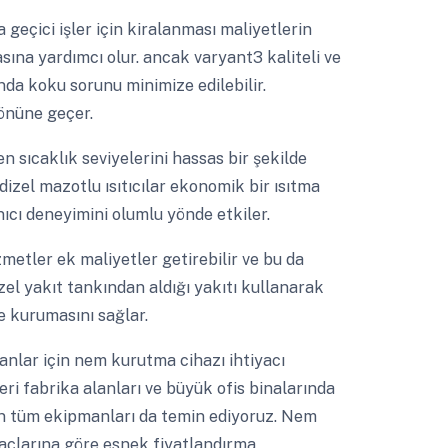
 geçici işler için kiralanması maliyetlerin
ına yardımcı olur. ancak varyant3 kaliteli ve
ında koku sorunu minimize edilebilir.
 önüne geçer.
n sıcaklık seviyelerini hassas bir şekilde
 dizel mazotlu ısıtıcılar ekonomik bir ısıtma
ıcı deneyimini olumlu yönde etkiler.
metler ek maliyetler getirebilir ve bu da
izel yakıt tankından aldığı yakıtı kullanarak
lde kurumasını sağlar.
nlar için nem kurutma cihazı ihtiyacı
eri fabrika alanları ve büyük ofis binalarında
olan tüm ekipmanları da temin ediyoruz. Nem
yaçlarına göre esnek fiyatlandırma