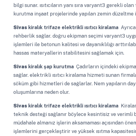
bilgi sunar. ısıtıcıların yanı sıra varyant3 gerekli ol
kurutma inşaat projelerinde yapılan zemin düzeltme i
Sivas
kiralık trifaze elektrikli ısıtıcı kiralama
Ayrıca 
rehberlik sağlar. doğru ekipman seçimi varyant3 uyg
işlemleri ile betonun kalitesi ve dayanıklılığı arttırı
hassas materyallerin stabilitesini sağlamak için.
Sivas
kiralık şap kurutma
Çadırların içindeki ekipma
sağlar. elektrikli ısıtıcı kiralama hizmeti sunan firm
söküm gibi hizmetleri de sağlarlar. Nem yapıların day
oluşumlarına neden olur.
Sivas
kiralık trifaze elektrikli ısıtıcı kiralama
Kiralam
teknik desteği sağlanır böylece kesintisiz ve verimli b
müdahale almanız işlerin aksamaması açısından öneml
işlemlerini gerçekleştirir ve yüksek ısıtma kapasitesin