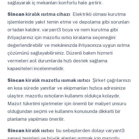
sağlayarak iç mekanları konforlu hale getirir.
Sincan
kiralık ısıtma cihazı
Elektrikli olması kurutma
işlemlerinde yakıt temin etme ve depolama gibi sorunları
ortadan kaldırır. varyant3 boya ve nem kurutma gibi
ihtiyaçlarınız için mazotlu ısıtıcı kiralama seçeneğini
değerlendirebilir ve mekânınızda ihtiyacınıza uygun ısıtma
çözümünü sağlayabilirsiniz. Düzenli bakım hizmeti
vermeleri acil durumlarda hızlı destek sağlama
kapasiteleri incelenmelidir.
Sincan
kiralık mazotlu ısımak ısıtıcı
Şirket çağrılarınızı
en kısa sürede yanıtlar ve ekipmanları hızlıca adresinize
ulaştırır. mazotlu ısıtıcıların kullanımı oldukça kolaydır.
Mazot tüketimi işletmeler için önemli bir maliyet unsuru
olduğundan seçimi ve kullanımı konusunda dikkatli bir
planlama yapılması önerilir.
Sincan
kiralık ısıtıcı
bu sebeplerden dolayı varyant3
sanayi tesisleri ve büyük alanları ısıtmak için mazotlu