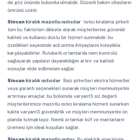
de göz önünde bulundurulmalıdır. Düzenli bakım cihazların
ömrünü uzatır.
Sincan
kiralık mazotlu ısıtıcılar
Isıtıcı kiralama şirketi
tüm bu faktörleri dikkate alarak müşterilerine güvenilir
kaliteli ve kullanıcı dostu bir hizmet sunmalıdır. bu
özellikleri sayesinde acil ısıtma ihtiyaçlarını kolaylıkla
karşılayabilirler. Rutubetli ortamlarda nem kontrolü
sağlayarak yapıların dayanıklılığını artırır ve kaliteli
sonuçlar elde edilmesini sağlar.
Sincan
kiralık ısıtıcılar
Bazı şirketleri ekstra hizmetler
veya garanti seçenekleri sunarak müşteri memnuniyetini
artırmayı amaçlar. bu bölümde varyant3 siz değerli
müşterilerimize mazotlu ısıtıcı kiralama hizmeti sunarken
kalite varyant3 güvenilirlik ve müşteri memnuniyetini ön
planda tutmaktayız. Nemli ortamlar küf ve mantarların
üremesi için ideal koşulları sağlar.
Sincan
kiralık mazotlu ısıtıcı
Bu elektrik enerjisiyle