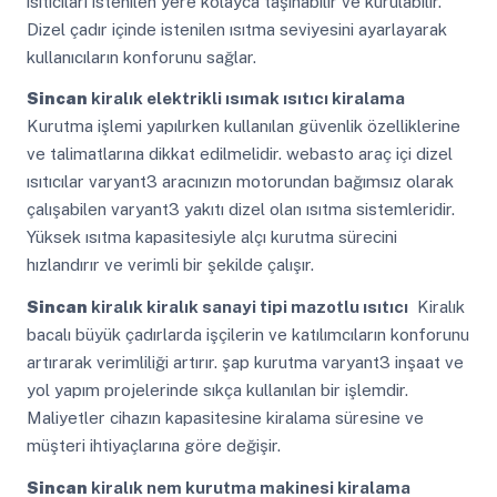
ısıtıcıları istenilen yere kolayca taşınabilir ve kurulabilir.
Dizel çadır içinde istenilen ısıtma seviyesini ayarlayarak
kullanıcıların konforunu sağlar.
Sincan
kiralık elektrikli ısımak ısıtıcı kiralama
Kurutma işlemi yapılırken kullanılan güvenlik özelliklerine
ve talimatlarına dikkat edilmelidir. webasto araç içi dizel
ısıtıcılar varyant3 aracınızın motorundan bağımsız olarak
çalışabilen varyant3 yakıtı dizel olan ısıtma sistemleridir.
Yüksek ısıtma kapasitesiyle alçı kurutma sürecini
hızlandırır ve verimli bir şekilde çalışır.
Sincan
kiralık kiralık sanayi tipi mazotlu ısıtıcı
Kiralık
bacalı büyük çadırlarda işçilerin ve katılımcıların konforunu
artırarak verimliliği artırır. şap kurutma varyant3 inşaat ve
yol yapım projelerinde sıkça kullanılan bir işlemdir.
Maliyetler cihazın kapasitesine kiralama süresine ve
müşteri ihtiyaçlarına göre değişir.
Sincan
kiralık nem kurutma makinesi kiralama