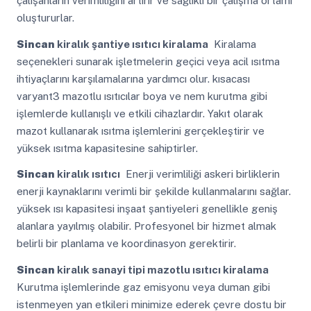
çalışanların verimliliğini artırır ve sağlıklı bir çalışma ortamı
oluştururlar.
Sincan
kiralık şantiye ısıtıcı kiralama
Kiralama
seçenekleri sunarak işletmelerin geçici veya acil ısıtma
ihtiyaçlarını karşılamalarına yardımcı olur. kısacası
varyant3 mazotlu ısıtıcılar boya ve nem kurutma gibi
işlemlerde kullanışlı ve etkili cihazlardır. Yakıt olarak
mazot kullanarak ısıtma işlemlerini gerçekleştirir ve
yüksek ısıtma kapasitesine sahiptirler.
Sincan
kiralık ısıtıcı
Enerji verimliliği askeri birliklerin
enerji kaynaklarını verimli bir şekilde kullanmalarını sağlar.
yüksek ısı kapasitesi inşaat şantiyeleri genellikle geniş
alanlara yayılmış olabilir. Profesyonel bir hizmet almak
belirli bir planlama ve koordinasyon gerektirir.
Sincan
kiralık sanayi tipi mazotlu ısıtıcı kiralama
Kurutma işlemlerinde gaz emisyonu veya duman gibi
istenmeyen yan etkileri minimize ederek çevre dostu bir