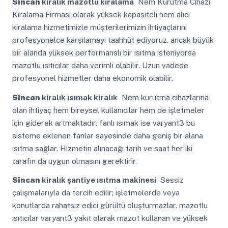
Sincan
kiralık mazotlu kiralama
Nem Kurutma Cihazı
Kiralama Firması olarak yüksek kapasiteli nem alıcı
kiralama hizmetimizle müşterilerimizin ihtiyaçlarını
profesyonelce karşılamayı taahhüt ediyoruz. ancak büyük
bir alanda yüksek performanslı bir ısıtma isteniyorsa
mazotlu ısıtıcılar daha verimli olabilir. Uzun vadede
profesyonel hizmetler daha ekonomik olabilir.
Sincan
kiralık ısımak kiralık
Nem kurutma cihazlarına
olan ihtiyaç hem bireysel kullanıcılar hem de işletmeler
için giderek artmaktadır. fanlı ısımak ise varyant3 bu
sisteme eklenen fanlar sayesinde daha geniş bir alana
ısıtma sağlar. Hizmetin alınacağı tarih ve saat her iki
tarafın da uygun olmasını gerektirir.
Sincan
kiralık şantiye ısıtma makinesi
Sessiz
çalışmalarıyla da tercih edilir; işletmelerde veya
konutlarda rahatsız edici gürültü oluşturmazlar. mazotlu
ısıtıcılar varyant3 yakıt olarak mazot kullanan ve yüksek