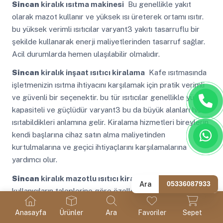
Sincan
kiralık ısıtma makinesi
Bu genellikle yakıt
olarak mazot kullanır ve yüksek ısı üreterek ortamı ısıtır.
bu yüksek verimli ısıtıcılar varyant3 yakıtı tasarruflu bir
şekilde kullanarak enerji maliyetlerinden tasarruf sağlar.
Acil durumlarda hemen ulaşılabilir olmalıdır.
Sincan
kiralık inşaat ısıtıcı kiralama
Kafe ısıtmasında
işletmenizin ısıtma ihtiyacını karşılamak için pratik verimli
ve güvenli bir seçenektir. bu tür ısıtıcılar genellikle yüksek
kapasiteli ve güçlüdür varyant3 bu da büyük alanları hızla
ısıtabildikleri anlamına gelir. Kiralama hizmetleri bireylerin
kendi başlarına cihaz satın alma maliyetinden
kurtulmalarına ve geçici ihtiyaçlarını karşılamalarına
yardımcı olur.
Sincan
kiralık mazotlu ısıtıcı kiralama
Süreci
Ara
05336087933
kullanıcıların taleplerine göre özelleştirilebilir ve uygun
seçenekler sunar. güvenilirlik dizel mazotlu ısıtıcılar
Anasayfa
Ürünler
Ara
Favoriler
Sepet
genellikle güvenilir ve dayanıklı cihazlardır. Süreçleri