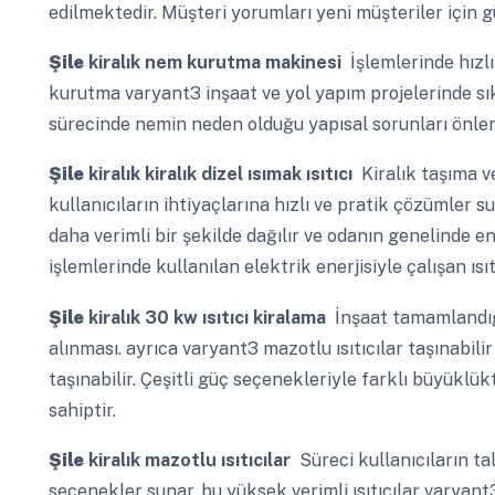
edilmektedir. Müşteri yorumları yeni müşteriler için gü
Şile
kiralık nem kurutma makinesi
İşlemlerinde hızlı
kurutma varyant3 inşaat ve yol yapım projelerinde sık
sürecinde nemin neden olduğu yapısal sorunları önler 
Şile
kiralık kiralık dizel ısımak ısıtıcı
Kiralık taşıma v
kullanıcıların ihtiyaçlarına hızlı ve pratik çözümler su
daha verimli bir şekilde dağılır ve odanın genelinde e
işlemlerinde kullanılan elektrik enerjisiyle çalışan ısı
Şile
kiralık 30 kw ısıtıcı kiralama
İnşaat tamamlandığ
alınması. ayrıca varyant3 mazotlu ısıtıcılar taşınabili
taşınabilir. Çeşitli güç seçenekleriyle farklı büyüklü
sahiptir.
Şile
kiralık mazotlu ısıtıcılar
Süreci kullanıcıların tal
seçenekler sunar. bu yüksek verimli ısıtıcılar varyant