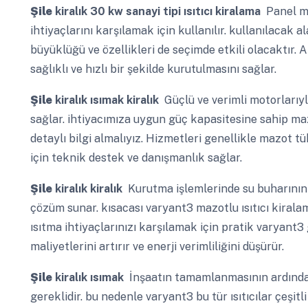
Şile
kiralık 30 kw sanayi tipi ısıtıcı kiralama
Panel mo
ihtiyaçlarını karşılamak için kullanılır. kullanılacak a
büyüklüğü ve özellikleri de seçimde etkili olacaktır. 
sağlıklı ve hızlı bir şekilde kurutulmasını sağlar.
Şile
kiralık ısımak kiralık
Güçlü ve verimli motorlarıyla
sağlar. ihtiyacımıza uygun güç kapasitesine sahip maz
detaylı bilgi almalıyız. Hizmetleri genellikle mazot tü
için teknik destek ve danışmanlık sağlar.
Şile
kiralık kiralık
Kurutma işlemlerinde su buharının ç
çözüm sunar. kısacası varyant3 mazotlu ısıtıcı kirala
ısıtma ihtiyaçlarınızı karşılamak için pratik varyant3 
maliyetlerini artırır ve enerji verimliliğini düşürür.
Şile
kiralık ısımak
İnşaatın tamamlanmasının ardından
gereklidir. bu nedenle varyant3 bu tür ısıtıcılar çeşitl