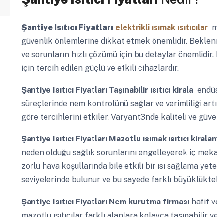
Şantiye Isıtıcı Fiyatları
elektrikli ısımak ısıtıcılar
ma
güvenlik önlemlerine dikkat etmek önemlidir. Beklenm
ve sorunların hızlı çözümü için bu detaylar önemlidir. M
için tercih edilen güçlü ve etkili cihazlardır.
Şantiye Isıtıcı Fiyatları
Taşınabilir ısıtıcı kirala
endüst
süreçlerinde nem kontrolünü sağlar ve verimliliği artır
göre tercihlerini etkiler. Varyant3nde kaliteli ve güven
Şantiye Isıtıcı Fiyatları
Mazotlu ısımak ısıtıcı kirala
neden olduğu sağlık sorunlarını engelleyerek iç mekan
zorlu hava koşullarında bile etkili bir ısı sağlama yete
seviyelerinde bulunur ve bu sayede farklı büyüklükteki 
Şantiye Isıtıcı Fiyatları
Nem kurutma firması
hafif 
mazotlu ısıtıcılar farklı alanlara kolayca taşınabilir ve 