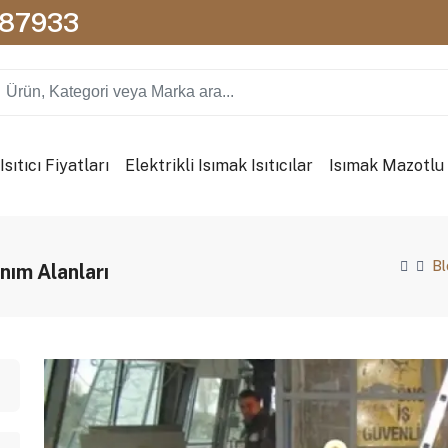
087933
sıtıcı Fiyatları
Elektrikli Isımak Isıtıcılar
Isımak Mazotlu I
Bl
anım Alanları