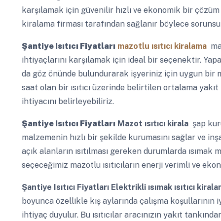
karşılamak için güvenilir hızlı ve ekonomik bir çözüm
kiralama firması tarafından sağlanır böylece sorunsuz
Şantiye Isıtıcı Fiyatları
mazotlu ısıtıcı kiralama
maz
ihtiyaçlarını karşılamak için ideal bir seçenektir. Yapa
da göz önünde bulundurarak işyeriniz için uygun bir 
saat olan bir ısıtıcı üzerinde belirtilen ortalama yak
ihtiyacını belirleyebiliriz.
Şantiye Isıtıcı Fiyatları
Mazot ısıtıcı kirala
şap kur
malzemenin hızlı bir şekilde kurumasını sağlar ve inşa
açık alanların ısıtılması gereken durumlarda ısımak maz
seçeceğimiz mazotlu ısıtıcıların enerji verimli ve ek
Şantiye Isıtıcı Fiyatları
Elektrikli ısımak ısıtıcı kiral
boyunca özellikle kış aylarında çalışma koşullarının iyi
ihtiyaç duyulur. Bu ısıtıcılar aracınızın yakıt tankından