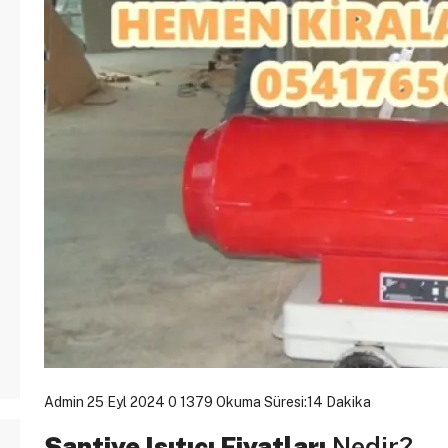
Admin
25 Eyl 2024
0
1379
Okuma Süresi:14 Dakika
Şantiye Isıtıcı Fiyatları
Nedir?