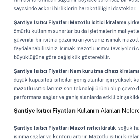
sayesinde askeri birliklerin hareketliliğini destekler.
Şantiye Isıtıcı Fiyatları
Mazotlu isitici kiralama şirk
ömürlü kullanım sunarlar bu da işletmelerin maliyetler
güvenilir bir ısıtma çözümü arıyorsanız ısımak mazotl
faydalanabilirsiniz. Isımak mazotlu ısıtıcı tavsiyeler
büyüklüğüne göre değişiklik gösterebilir.
Şantiye Isıtıcı Fiyatları
Nem kurutma cihazı kiralam
düşük kapasiteli ısıtıcılar geniş alanlar için yüksek ka
mazotlu ısıtıcılarımız son teknoloji ürünü olup çevre
performans sağlar ve geniş alanlarda etkili bir şekilde 
Şantiye Isıtıcı Fiyatları
Kullanım Alanları Nelerd
Şantiye Isıtıcı Fiyatları
Mazot ısıtıcı kiralık
soğuk hav
ısınma sağlar ve konforu artırır. Mazotlu ısıtıcı kiral