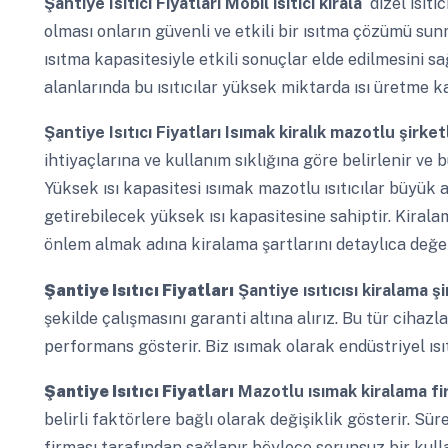
Şantiye Isıtıcı Fiyatları
Mobil ısıtıcı kirala
dizel ısıt
olması onların güvenli ve etkili bir ısıtma çözümü su
ısıtma kapasitesiyle etkili sonuçlar elde edilmesini s
alanlarında bu ısıtıcılar yüksek miktarda ısı üretme ka
Şantiye Isıtıcı Fiyatları
Isımak kiralık mazotlu şirket
ihtiyaçlarına ve kullanım sıklığına göre belirlenir ve b
Yüksek ısı kapasitesi ısımak mazotlu ısıtıcılar büyük a
getirebilecek yüksek ısı kapasitesine sahiptir. Kiral
önlem almak adına kiralama şartlarını detaylıca değe
Şantiye Isıtıcı Fiyatları
Şantiye ısıtıcısı kiralama ş
şekilde çalışmasını garanti altına alırız. Bu tür cihazl
performans gösterir. Biz ısımak olarak endüstriyel ıs
Şantiye Isıtıcı Fiyatları
Mazotlu ısımak kiralama f
belirli faktörlere bağlı olarak değişiklik gösterir. S
firması tarafından sağlanır böylece sorunsuz bir kullan