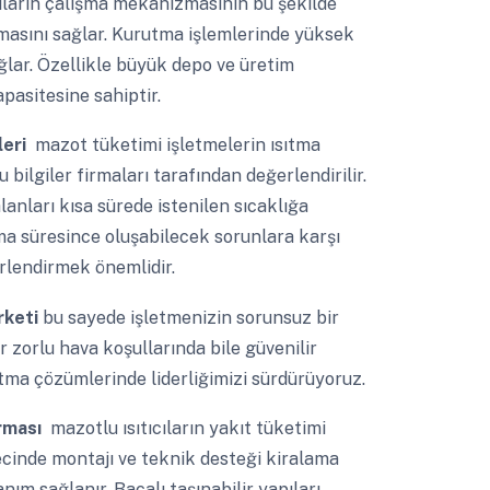
ıcıların çalışma mekanizmasının bu şekilde
nmasını sağlar. Kurutma işlemlerinde yüksek
ağlar. Özellikle büyük depo ve üretim
pasitesine sahiptir.
leri
mazot tüketimi işletmelerin ısıtma
u bilgiler firmaları tarafından değerlendirilir.
lanları kısa sürede istenilen sıcaklığa
ama süresince oluşabilecek sorunlara karşı
rlendirmek önemlidir.
irketi
bu sayede işletmenizin sorunsuz bir
ar zorlu hava koşullarında bile güvenilir
ıtma çözümlerinde liderliğimizi sürdürüyoruz.
irması
mazotlu ısıtıcıların yakıt tüketimi
ürecinde montajı ve teknik desteği kiralama
ım sağlanır. Bacalı taşınabilir yapıları