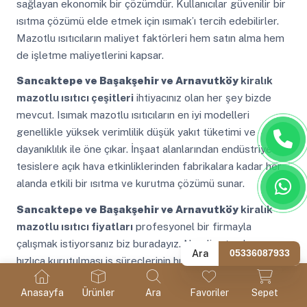
sağlayan ekonomik bir çözümdür. Kullanıcılar güvenilir bir
ısıtma çözümü elde etmek için ısımak’ı tercih edebilirler.
Mazotlu ısıtıcıların maliyet faktörleri hem satın alma hem
de işletme maliyetlerini kapsar.
Sancaktepe ve Başakşehir ve Arnavutköy
kiralık
mazotlu ısıtıcı çeşitleri
ihtiyacınız olan her şey bizde
mevcut. Isımak mazotlu ısıtıcıların en iyi modelleri
genellikle yüksek verimlilik düşük yakıt tüketimi ve
dayanıklılık ile öne çıkar. İnşaat alanlarından endüstriyel
tesislere açık hava etkinliklerinden fabrikalara kadar her
alanda etkili bir ısıtma ve kurutma çözümü sunar.
Sancaktepe ve Başakşehir ve Arnavutköy
kiralık
mazotlu ısıtıcı fiyatları
profesyonel bir firmayla
çalışmak istiyorsanız biz buradayız. Nemli ortamların
Ara
05336087933
hızlıca kurutulması iş süreçlerinin hızlanmasına ve
malzemelerin daha hızlı kullanılabilmesine olanak tanır.
Anasayfa
Ürünler
Ara
Favoriler
Sepet
Kışlık mazotlu ısıtıcılar soğuk hava koşullarında etkili bir