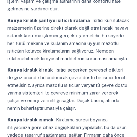
işlemi yaşam ve çalışma alanlarının daha konforlu hale
gelmesine yardımcı olur.
Konya
kiralık şantiye ısıtıcı kiralama
Isıtıcı kurutulacak
malzemenin üzerine direkt olarak değil etrafındaki havayı
ısıtarak kurutma işlemini gerçekleştirmelidir. bu sayede
her türlü mekana ve kullanım amacına uygun mazotlu
ısıtıcıları kolayca kiralamalarını sağlıyoruz. Nemden
etkilenebilecek kimyasal maddelerin korunması amacıyla.
Konya
kiralık kiralık
Isıtıcı seçerken çevresel etkileri
de göz önünde bulundurarak çevre dostu bir ısıtıcı tercih
etmelisiniz. ayrıca mazotlu ısıtıcılar varyant3 çevre dostu
yanma sistemleri ile çevreye minimum zarar vererek
çalışır ve enerji verimliliği sağlar. Düşük basınç altında
nemin buharlaştırılmasıyla çalışır.
Konya
kiralık ısımak
Kiralama süresi boyunca
ihtiyacınıza göre cihaz değişiklikleri yapılabilir. bu da uzun
vadede tasarruf sağlamanızı sağlar. Firmanın daha önce