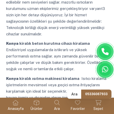
edilebilir nem seviyeleri sağlar. mazotlu ısıtıcıların
kurulumunu uzman ekiplerimiz gerçekleştiriyor varyant3
sizin için her detayı düşünüyoruz. İyi bir hizmet
sağlayıcısının özellikleri şu şekilde değerlendirilmelidir:
Teknolojik kirliliği düşük enerji verimliliği yüksek yenilikçi
cihazlar sunulmalıdır.
Konya
kiralık beton kurutma cihazı kiralama
Endüstriyel uygulamalarda istikrarlı ve yüksek
performanslı ısıtma sağlar. aynı zamanda güvenilir bir
şekilde çalışırlar ve düşük bakım gerektirirler. Özellikle
soğuk ve nemli ortamlarda etkili çalışır.
Konya
kiralık ısıtma makinesi kiralama
Isıtıcı kiralama
işletmelerin mevsimsel veya geçici ısıtma ihtiyaçlarını
karşılamak için ideal bir seçenektir. bu sayede iç mekanın
Ara
05336087933
havası temiz ve dışarıdan alınan temiz hava ile yenilenir.
Mikrodalga enerjisi kullanılarak nem molekülleri
Anasayfa
Ürünler
Ara
Favoriler
Sepet
buharlaştırılır.