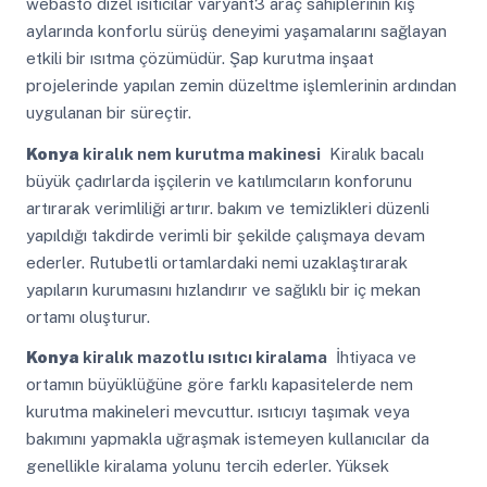
webasto dizel ısıtıcılar varyant3 araç sahiplerinin kış
aylarında konforlu sürüş deneyimi yaşamalarını sağlayan
etkili bir ısıtma çözümüdür. Şap kurutma inşaat
projelerinde yapılan zemin düzeltme işlemlerinin ardından
uygulanan bir süreçtir.
Konya
kiralık nem kurutma makinesi
Kiralık bacalı
büyük çadırlarda işçilerin ve katılımcıların konforunu
artırarak verimliliği artırır. bakım ve temizlikleri düzenli
yapıldığı takdirde verimli bir şekilde çalışmaya devam
ederler. Rutubetli ortamlardaki nemi uzaklaştırarak
yapıların kurumasını hızlandırır ve sağlıklı bir iç mekan
ortamı oluşturur.
Konya
kiralık mazotlu ısıtıcı kiralama
İhtiyaca ve
ortamın büyüklüğüne göre farklı kapasitelerde nem
kurutma makineleri mevcuttur. ısıtıcıyı taşımak veya
bakımını yapmakla uğraşmak istemeyen kullanıcılar da
genellikle kiralama yolunu tercih ederler. Yüksek