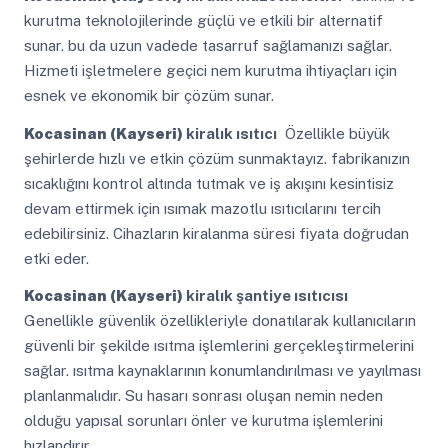
kurutma teknolojilerinde güçlü ve etkili bir alternatif
sunar. bu da uzun vadede tasarruf sağlamanızı sağlar.
Hizmeti işletmelere geçici nem kurutma ihtiyaçları için
esnek ve ekonomik bir çözüm sunar.
Kocasinan (Kayseri)
kiralık ısıtıcı
Özellikle büyük
şehirlerde hızlı ve etkin çözüm sunmaktayız. fabrikanızın
sıcaklığını kontrol altında tutmak ve iş akışını kesintisiz
devam ettirmek için ısımak mazotlu ısıtıcılarını tercih
edebilirsiniz. Cihazların kiralanma süresi fiyata doğrudan
etki eder.
Kocasinan (Kayseri)
kiralık şantiye ısıtıcısı
Genellikle güvenlik özellikleriyle donatılarak kullanıcıların
güvenli bir şekilde ısıtma işlemlerini gerçekleştirmelerini
sağlar. ısıtma kaynaklarının konumlandırılması ve yayılması
planlanmalıdır. Su hasarı sonrası oluşan nemin neden
olduğu yapısal sorunları önler ve kurutma işlemlerini
hızlandırır.