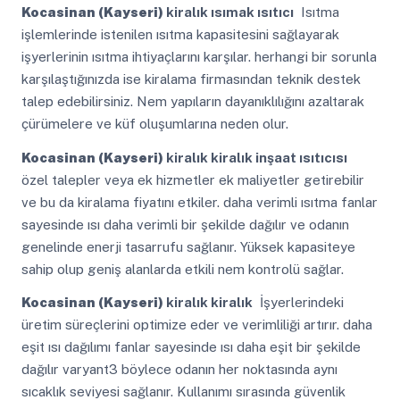
Kocasinan (Kayseri)
kiralık ısımak ısıtıcı
Isıtma
işlemlerinde istenilen ısıtma kapasitesini sağlayarak
işyerlerinin ısıtma ihtiyaçlarını karşılar. herhangi bir sorunla
karşılaştığınızda ise kiralama firmasından teknik destek
talep edebilirsiniz. Nem yapıların dayanıklılığını azaltarak
çürümelere ve küf oluşumlarına neden olur.
Kocasinan (Kayseri)
kiralık kiralık inşaat ısıtıcısı
özel talepler veya ek hizmetler ek maliyetler getirebilir
ve bu da kiralama fiyatını etkiler. daha verimli ısıtma fanlar
sayesinde ısı daha verimli bir şekilde dağılır ve odanın
genelinde enerji tasarrufu sağlanır. Yüksek kapasiteye
sahip olup geniş alanlarda etkili nem kontrolü sağlar.
Kocasinan (Kayseri)
kiralık kiralık
İşyerlerindeki
üretim süreçlerini optimize eder ve verimliliği artırır. daha
eşit ısı dağılımı fanlar sayesinde ısı daha eşit bir şekilde
dağılır varyant3 böylece odanın her noktasında aynı
sıcaklık seviyesi sağlanır. Kullanımı sırasında güvenlik