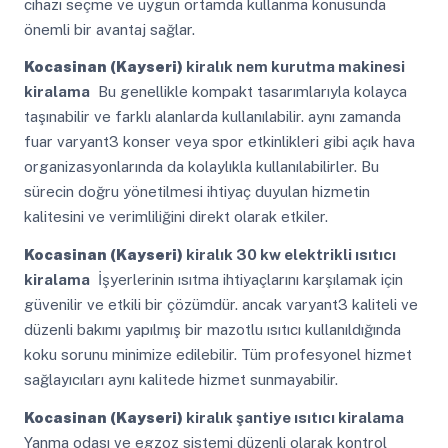
cihazı seçme ve uygun ortamda kullanma konusunda
önemli bir avantaj sağlar.
Kocasinan (Kayseri)
kiralık nem kurutma makinesi
kiralama
Bu genellikle kompakt tasarımlarıyla kolayca
taşınabilir ve farklı alanlarda kullanılabilir. aynı zamanda
fuar varyant3 konser veya spor etkinlikleri gibi açık hava
organizasyonlarında da kolaylıkla kullanılabilirler. Bu
sürecin doğru yönetilmesi ihtiyaç duyulan hizmetin
kalitesini ve verimliliğini direkt olarak etkiler.
Kocasinan (Kayseri)
kiralık 30 kw elektrikli ısıtıcı
kiralama
İşyerlerinin ısıtma ihtiyaçlarını karşılamak için
güvenilir ve etkili bir çözümdür. ancak varyant3 kaliteli ve
düzenli bakımı yapılmış bir mazotlu ısıtıcı kullanıldığında
koku sorunu minimize edilebilir. Tüm profesyonel hizmet
sağlayıcıları aynı kalitede hizmet sunmayabilir.
Kocasinan (Kayseri)
kiralık şantiye ısıtıcı kiralama
Yanma odası ve egzoz sistemi düzenli olarak kontrol