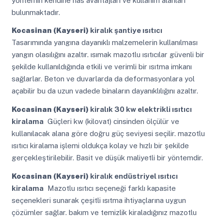
yöntemin kendine has avantajları ve kullanım alanları
bulunmaktadır.
Kocasinan (Kayseri)
kiralık şantiye ısıtıcı
Tasarımında yangına dayanıklı malzemelerin kullanılması
yangın olasılığını azaltır. ısımak mazotlu ısıtıcılar güvenli bir
şekilde kullanıldığında etkili ve verimli bir ısıtma imkanı
sağlarlar. Beton ve duvarlarda da deformasyonlara yol
açabilir bu da uzun vadede binaların dayanıklılığını azaltır.
Kocasinan (Kayseri)
kiralık 30 kw elektrikli ısıtıcı
kiralama
Güçleri kw (kilovat) cinsinden ölçülür ve
kullanılacak alana göre doğru güç seviyesi seçilir. mazotlu
ısıtıcı kiralama işlemi oldukça kolay ve hızlı bir şekilde
gerçekleştirilebilir. Basit ve düşük maliyetli bir yöntemdir.
Kocasinan (Kayseri)
kiralık endüstriyel ısıtıcı
kiralama
Mazotlu ısıtıcı seçeneği farklı kapasite
seçenekleri sunarak çeşitli ısıtma ihtiyaçlarına uygun
çözümler sağlar. bakım ve temizlik kiraladığınız mazotlu