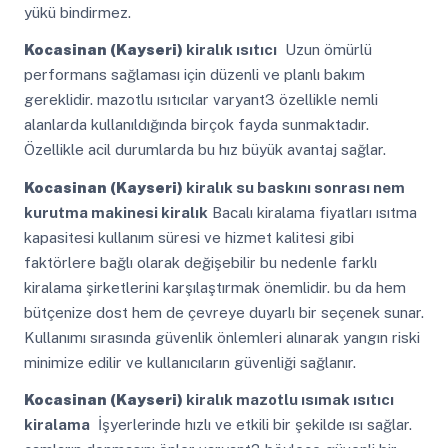
yükü bindirmez.
Kocasinan (Kayseri)
kiralık ısıtıcı
Uzun ömürlü
performans sağlaması için düzenli ve planlı bakım
gereklidir. mazotlu ısıtıcılar varyant3 özellikle nemli
alanlarda kullanıldığında birçok fayda sunmaktadır.
Özellikle acil durumlarda bu hız büyük avantaj sağlar.
Kocasinan (Kayseri)
kiralık su baskını sonrası nem
kurutma makinesi kiralık
Bacalı kiralama fiyatları ısıtma
kapasitesi kullanım süresi ve hizmet kalitesi gibi
faktörlere bağlı olarak değişebilir bu nedenle farklı
kiralama şirketlerini karşılaştırmak önemlidir. bu da hem
bütçenize dost hem de çevreye duyarlı bir seçenek sunar.
Kullanımı sırasında güvenlik önlemleri alınarak yangın riski
minimize edilir ve kullanıcıların güvenliği sağlanır.
Kocasinan (Kayseri)
kiralık mazotlu ısımak ısıtıcı
kiralama
İşyerlerinde hızlı ve etkili bir şekilde ısı sağlar.