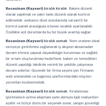
Kocasinan (Kayseri)
kiralık kiralık
Bakımı düzenli
olarak yapılmalı ve yakıt tankı düzenli olarak kontrol
edilmelidir. webasto dizel ısıtıcılarında varyant3 bir
kontrol paneli aracılığıyla istenen sıcaklık ayarlanabilir.
Özellikle acil durumlarda bu hız büyük avantaj sağlar.
Kocasinan (Kayseri)
kiralık ısımak
Nem oranının ideal
seviyeye getirilmesi sağlanarak iş akışının aksamadan
devam etmesi yapısal dayanıklılığın korunması ve sağlıklı
bir ortam oluşturulması hedeflenir. bakım ve temizlikleri
düzenli yapıldığı takdirde verimli bir şekilde çalışmaya
devam ederler. Güvenilir bir firma seçimi için: Firmanın
web sitesindeki ve bağımsız platformlardaki müşteri
yorumları incelenmelidir.
Kocasinan (Kayseri)
kiralık ısımak
Kiralanması
işletmelerin ısıtma ekipmanı satın alımıyla ilgili maliyetleri
azaltır ve bütçe dostu bir seçenek sunar. yangın güvenliği