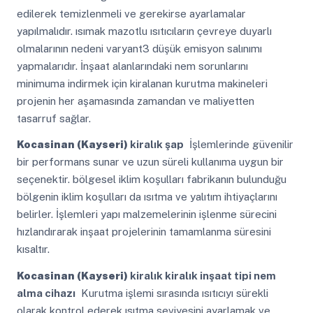
edilerek temizlenmeli ve gerekirse ayarlamalar
yapılmalıdır. ısımak mazotlu ısıtıcıların çevreye duyarlı
olmalarının nedeni varyant3 düşük emisyon salınımı
yapmalarıdır. İnşaat alanlarındaki nem sorunlarını
minimuma indirmek için kiralanan kurutma makineleri
projenin her aşamasında zamandan ve maliyetten
tasarruf sağlar.
Kocasinan (Kayseri)
kiralık şap
İşlemlerinde güvenilir
bir performans sunar ve uzun süreli kullanıma uygun bir
seçenektir. bölgesel iklim koşulları fabrikanın bulunduğu
bölgenin iklim koşulları da ısıtma ve yalıtım ihtiyaçlarını
belirler. İşlemleri yapı malzemelerinin işlenme sürecini
hızlandırarak inşaat projelerinin tamamlanma süresini
kısaltır.
Kocasinan (Kayseri)
kiralık kiralık inşaat tipi nem
alma cihazı
Kurutma işlemi sırasında ısıtıcıyı sürekli
olarak kontrol ederek ısıtma seviyesini ayarlamak ve