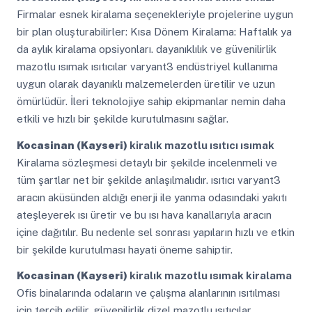
Firmalar esnek kiralama seçenekleriyle projelerine uygun
bir plan oluşturabilirler: Kısa Dönem Kiralama: Haftalık ya
da aylık kiralama opsiyonları. dayanıklılık ve güvenilirlik
mazotlu ısımak ısıtıcılar varyant3 endüstriyel kullanıma
uygun olarak dayanıklı malzemelerden üretilir ve uzun
ömürlüdür. İleri teknolojiye sahip ekipmanlar nemin daha
etkili ve hızlı bir şekilde kurutulmasını sağlar.
Kocasinan (Kayseri)
kiralık mazotlu ısıtıcı ısımak
Kiralama sözleşmesi detaylı bir şekilde incelenmeli ve
tüm şartlar net bir şekilde anlaşılmalıdır. ısıtıcı varyant3
aracın aküsünden aldığı enerji ile yanma odasındaki yakıtı
ateşleyerek ısı üretir ve bu ısı hava kanallarıyla aracın
içine dağıtılır. Bu nedenle sel sonrası yapıların hızlı ve etkin
bir şekilde kurutulması hayati öneme sahiptir.
Kocasinan (Kayseri)
kiralık mazotlu ısımak kiralama
Ofis binalarında odaların ve çalışma alanlarının ısıtılması
için tercih edilir. güvenilirlik dizel mazotlu ısıtıcılar