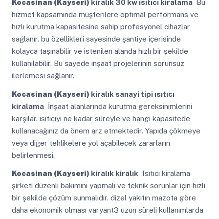
Kocasinan (Kayseri)
kiralık 30 kw ısıtıcı kiralama
Bu
hizmet kapsamında müşterilere optimal performans ve
hızlı kurutma kapasitesine sahip profesyonel cihazlar
sağlanır. bu özellikleri sayesinde şantiye içerisinde
kolayca taşınabilir ve istenilen alanda hızlı bir şekilde
kullanılabilir. Bu sayede inşaat projelerinin sorunsuz
ilerlemesi sağlanır.
Kocasinan (Kayseri)
kiralık sanayi tipi ısıtıcı
kiralama
İnşaat alanlarında kurutma gereksinimlerini
karşılar. ısıtıcıyı ne kadar süreyle ve hangi kapasitede
kullanacağınız da önem arz etmektedir. Yapıda çökmeye
veya diğer tehlikelere yol açabilecek zararların
belirlenmesi.
Kocasinan (Kayseri)
kiralık kiralık
Isıtıcı kiralama
şirketi düzenli bakımını yapmalı ve teknik sorunlar için hızlı
bir şekilde çözüm sunmalıdır. dizel yakıtın mazota göre
daha ekonomik olması varyant3 uzun süreli kullanımlarda