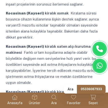
inşaat projelerinin sorunsuz ilerlemesi sağlanır.
Kocasinan (Kayseri)
kiralık ısımak
Kiralama süresi
boyunca cihazın kullanımına ilişkin destek sağlanır. ayrıca
varyant3 mazotlu ısıtıcılar taşınabilir olmaları sayesinde
istenilen alana kolaylıkla taşınabilir. Bakımları daha fazla
dikkat gerektirir.
Kocasinan (Kayseri)
kiralık saten alçı kurutma
makinesi
Farklı ortam koşullarına adapte olabilir
böylelikle değişen nem seviyelerine hızlı yanıt verir. bu
özellikleri sayesinde acil ısıtma ihtiyaçlarını kolaylıkla
karşılayabilirler. İşyerine tercih edilecek mazotlu ısıtıcı
işletmenin ısıtma ihtiyaçlarına ve mekân özelliklerine
uygun olmalıdır.
Ara
05336087933
Kocasinan (Kayseri)
kiralık kiralık elektrikli ısıtıcı
Bazı şirketleri ekstra hizmetler veya garanti seçenekleri
Anasayfa
Ürünler
Ara
Favoriler
Sepet
sunarak müşteri memnuniyetini artırmayı amaçlar. ayrıca