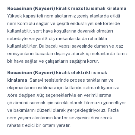
Kocasinan (Kayseri)
kiralık mazotlu ısımak kiralama
Yüksek kapasiteli nem alıcılarımız geniş alanlarda etkili
nem kontrolü sağlar ve çeşitli endüstriyel sektörlerde
kullanılabilir. sert hava koşullarına dayanıklı olmaları
sebebiyle varyant3 dış mekanlarda da rahatlıkla
kullanılabilirler. Bu bacalı yapısı sayesinde duman ve gaz
emisyonlarını bacadan dışarıya atarak iç mekanlarda temiz
bir hava sağlar ve çalışanların sağlığını korur.
Kocasinan (Kayseri)
kiralık elektrikli ısımak
kiralama
Sanayi tesislerinde proses tanklarının ve
ekipmanlarının ısıtılması için kullanılır. ısıtma ihtiyacınıza
göre değişen güç seçenekleriyle en verimli ısıtma
çözümünü sunmak için sürekli olarak filomuzu güncelliyor
ve bakımlarını düzenli olarak gerçekleştiriyoruz. Fazla
nem yaşam alanlarının konfor seviyesini düşürerek
rahatsız edici bir ortam yaratır.