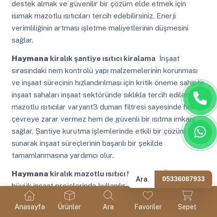
destek almak ve güvenilir bir çözüm elde etmek için
ısımak mazotlu ısıtıcıları tercih edebilirsiniz. Enerji
verimliliğinin artması işletme maliyetlerinin düşmesini
sağlar.
Haymana
kiralık şantiye ısıtıcı kiralama
İnşaat
sırasındaki nem kontrolü yapı malzemelerinin korunması
ve inşaat sürecinin hızlandırılması için kritik öneme sahiptir.
inşaat sahaları inşaat sektöründe sıklıkla tercih edilen
mazotlu ısıtıcılar varyant3 duman filtresi sayesinde hem
çevreye zarar vermez hem de güvenli bir ısıtma imkanı
sağlar. Şantiye kurutma işlemlerinde etkili bir çözüm
sunarak inşaat süreçlerinin başarılı bir şekilde
tamamlanmasına yardımcı olur.
Haymana
kiralık mazotlu ısıtıcı kiralama
Özellikle
Ara
05336087933
büyük inşaat projelerinde kullanılır. daha temiz hava filtreli
mazotlu ısıtıcılar varyant3 yanma işlemi sırasında oluşan
Anasayfa
Ürünler
Ara
Favoriler
Sepet
duman ve partiküllerin filtrelenerek dışarı salınmasını