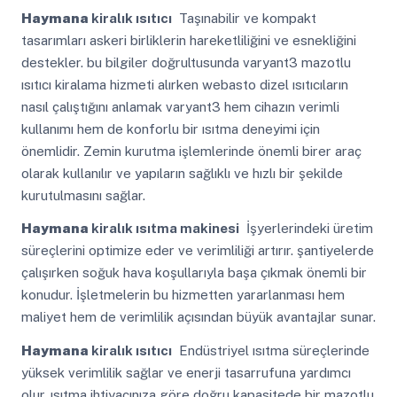
Haymana
kiralık ısıtıcı
Taşınabilir ve kompakt
tasarımları askeri birliklerin hareketliliğini ve esnekliğini
destekler. bu bilgiler doğrultusunda varyant3 mazotlu
ısıtıcı kiralama hizmeti alırken webasto dizel ısıtıcıların
nasıl çalıştığını anlamak varyant3 hem cihazın verimli
kullanımı hem de konforlu bir ısıtma deneyimi için
önemlidir. Zemin kurutma işlemlerinde önemli birer araç
olarak kullanılır ve yapıların sağlıklı ve hızlı bir şekilde
kurutulmasını sağlar.
Haymana
kiralık ısıtma makinesi
İşyerlerindeki üretim
süreçlerini optimize eder ve verimliliği artırır. şantiyelerde
çalışırken soğuk hava koşullarıyla başa çıkmak önemli bir
konudur. İşletmelerin bu hizmetten yararlanması hem
maliyet hem de verimlilik açısından büyük avantajlar sunar.
Haymana
kiralık ısıtıcı
Endüstriyel ısıtma süreçlerinde
yüksek verimlilik sağlar ve enerji tasarrufuna yardımcı
olur. ısıtma ihtiyacınıza göre doğru kapasitede bir mazotlu