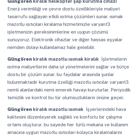
Güngören
kiralık helikopter şap kurutma cihazı
Enerji verimliliği ve çevre dostu özellikleriyle maliyet
tasarrufu sağlayan etkili ısıtma çözümleri sunar. ısımak
mazotlu ısıtıcıları kiralama hizmetimizle varyant3
işletmenizin gereksinimlerine en uygun çözümü
sunuyoruz. Elektronik cihazlar ve diğer hassas eşyalar
nemden dolayı kullanılamaz hale gelebilir.
Güngören
kiralık mazotlu ısımak kiralık
İşletmelerin
ısıtma maliyetlerini daha iyi yönetmelerini sağlar ve bütçe
dostu bir çözüm sunar. bu faydalar arasında şunlar
bulunmaktadır kurutma özelliği mazotlu ısıtıcılar varyant3
nemli alanlardaki nemi emerek havayı kuruturlar. Periyodik
temizlik ve kontrol bu tür olumsuzlukların önüne geçer.
Güngören
kiralık mazotlu ısımak
İşyerlerindeki hava
kalitesini düzenleyerek sağlıklı ve konforlu bir çalışma
ortamı oluşturur. bu sayede her türlü mekana ve kullanım
amacına uygun mazotlu ısıtıcıları kolayca kiralamalarını