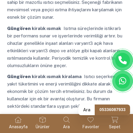
sahip bir mazotlu ısıtıcı seçmelisiniz. Seçeneği fabrikanın
mevsimsel veya geçici ısıtma ihtiyaçlarını karşılamak için
esnek bir çözüm sunar.
Güngören
kiralık ısımak
Isıtma süreçlerinde istikrarlı
bir performans sunar ve işyerlerinde verimliliği artırır. bu
cihazlar genellikle inşaat alanları varyant3 açık hava
etkinlikleri varyant3 depo ve atölye gibi kapalı alanların
ısıtılmasında kullanılır. Periyodik temizlik ve kontrol bu tür
olumsuzlukların önüne geçer.
Güngören
kiralık ısımak kiralama
Isıtıcı seçerken
yakıt tüketimini ve enerji verimliliğini dikkate alarak
ekonomik bir çözüm tercih etmelisiniz. bu durum da
kullanıcılar için ek bir avantaj oluşturur. Bu firmanın
sektördeki standartlara uygun şekilde çalıştığını gösterir.
Ara
05336087933
Güngören
kiralık ısıtıcılar
Fabrikalarda kullanılan
ısıtma sistemlerinin yakıt verimliliği yüksek olmalıdır.
Anasayfa
Ürünler
Ara
Favoriler
Sepet
kiraladığımız mazotlu ısıtıcıların teslimatı ve kurulumu