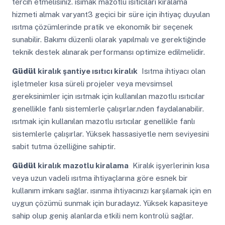
tercih etmelisiniz. ısımak mazotlu ısıtıcıları kiralama
hizmeti almak varyant3 geçici bir süre için ihtiyaç duyulan
ısıtma çözümlerinde pratik ve ekonomik bir seçenek
sunabilir. Bakımı düzenli olarak yapılmalı ve gerektiğinde
teknik destek alınarak performansı optimize edilmelidir.
Güdül
kiralık şantiye ısıtıcı kiralık
Isıtma ihtiyacı olan
işletmeler kısa süreli projeler veya mevsimsel
gereksinimler için ısıtmak için kullanılan mazotlu ısıtıcılar
genellikle fanlı sistemlerle çalışırlar.nden faydalanabilir.
ısıtmak için kullanılan mazotlu ısıtıcılar genellikle fanlı
sistemlerle çalışırlar. Yüksek hassasiyetle nem seviyesini
sabit tutma özelliğine sahiptir.
Güdül
kiralık mazotlu kiralama
Kiralık işyerlerinin kısa
veya uzun vadeli ısıtma ihtiyaçlarına göre esnek bir
kullanım imkanı sağlar. ısınma ihtiyacınızı karşılamak için en
uygun çözümü sunmak için buradayız. Yüksek kapasiteye
sahip olup geniş alanlarda etkili nem kontrolü sağlar.