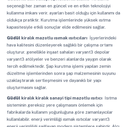
seçeneği her zaman en güncel ve en etkin teknolojiyi
kullanma imkanı verir. ayarları basit olduğu için kullanımı da
oldukça pratiktir. Kurutma işlemlerinde yüksek ısıtma
kapasitesiyle etkili sonuçlar elde edilmesini sağlar.
Güdül
kiralık mazotlu ısımak ısıtıcıları
İşyerlerindeki
hava kalitesini düzenleyerek sağlıklı bir çalışma ortamı
oluşturur. genellikle inşaat sahaları varyant3 depolar
varyant3 atölyeler ve benzeri alanlarda yaygın olarak
tercih edilmektedir. Şap kurutma işlemi yapılan zemin
düzeltme işlemlerinden sonra şap malzemesinin suyunu
uzaklaştırarak sertleşmesini ve dayanıklı bir yapı
oluşturmasını sağlar.
Güdül
kiralık kiralık sanayi tipi mazotlu ısıtıcı
Isıtma
sisteminin gereksiz yere çalışmasını önlemek için
fabrikalarda kullanım yoğunluğuna göre zamanlayıcılar
kullanılabilir. enerji verimliliği ısımak ısıtıcılar varyant3
enerji verimliliği sağlayan modern sistemlere sahiptir. Alçı