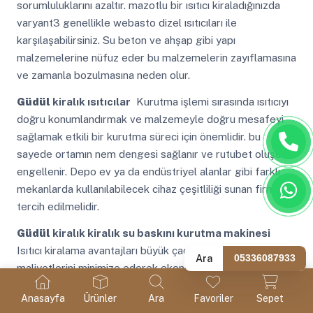
sorumluluklarını azaltır. mazotlu bir ısıtıcı kiraladığınızda
varyant3 genellikle webasto dizel ısıtıcıları ile
karşılaşabilirsiniz. Su beton ve ahşap gibi yapı
malzemelerine nüfuz eder bu malzemelerin zayıflamasına
ve zamanla bozulmasına neden olur.
Güdül
kiralık ısıtıcılar
Kurutma işlemi sırasında ısıtıcıyı
doğru konumlandırmak ve malzemeyle doğru mesafeyi
sağlamak etkili bir kurutma süreci için önemlidir. bu
sayede ortamın nem dengesi sağlanır ve rutubet oluşumu
engellenir. Depo ev ya da endüstriyel alanlar gibi farklı
mekanlarda kullanılabilecek cihaz çeşitliliği sunan firmalar
tercih edilmelidir.
Güdül
kiralık kiralık su baskını kurutma makinesi
Isıtıcı kiralama avantajları büyük çadırlarda ısınma
Ara
05336087933
maliyetlerini minimize ederek ekonomik bir çözüm sunar.
bu avantajlar göz önüne alındığında varyant3 mazotlu
Anasayfa
Ürünler
Ara
Favoriler
Sepet
ısıtıcı kiralama hizmetleri alırken güvenilir bir firma ile