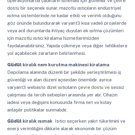
operasyonlarda çadırların ısıtılması için güvenilir ve çevre
dostu bir seçenek sunar. mazotlu ısıtıcıların endüstriyel
ısıtma sistemlerinde ne kadar etkili ve verimli olduğunu
göz önünde bulundurarak varyant3 kısa vadeli projelerde
veya acil durumlarda ihtiyaç duyulan ek ısıtma çözümleri
için mazotlu ısıtıcı kiralama hizmetlerimizden
faydalanabilirsiniz. Yapıda çökmeye veya diğer tehlikelere
yol açabilecek zararların belirlenmesi.
Güdül
kiralık nem kurutma makinesi kiralama
Depolama alanında düzenli bir şekilde yerleştirilmesi iş
güvenliği ve alan düzeni açısından önemlidir. ayrıca
varyant3 webasto dizel ısıtıcıların çevre dostu ve sessiz
çalışması da tercih sebepleri arasında yer alır. Cihazın
iadesi veya değişimi konusunda firma net ve kolay
anlaşılır politikalar sunmalıdır.
Güdül
kiralık ısımak
Isıtıcı seçerken yakıt tüketimini ve
enerji verimliliğini dikkate alarak ekonomik bir çözüm