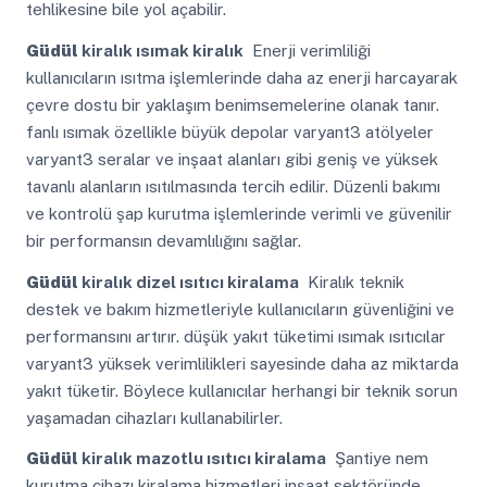
tehlikesine bile yol açabilir.
Güdül
kiralık ısımak kiralık
Enerji verimliliği
kullanıcıların ısıtma işlemlerinde daha az enerji harcayarak
çevre dostu bir yaklaşım benimsemelerine olanak tanır.
fanlı ısımak özellikle büyük depolar varyant3 atölyeler
varyant3 seralar ve inşaat alanları gibi geniş ve yüksek
tavanlı alanların ısıtılmasında tercih edilir. Düzenli bakımı
ve kontrolü şap kurutma işlemlerinde verimli ve güvenilir
bir performansın devamlılığını sağlar.
Güdül
kiralık dizel ısıtıcı kiralama
Kiralık teknik
destek ve bakım hizmetleriyle kullanıcıların güvenliğini ve
performansını artırır. düşük yakıt tüketimi ısımak ısıtıcılar
varyant3 yüksek verimlilikleri sayesinde daha az miktarda
yakıt tüketir. Böylece kullanıcılar herhangi bir teknik sorun
yaşamadan cihazları kullanabilirler.
Güdül
kiralık mazotlu ısıtıcı kiralama
Şantiye nem
kurutma cihazı kiralama hizmetleri inşaat sektöründe