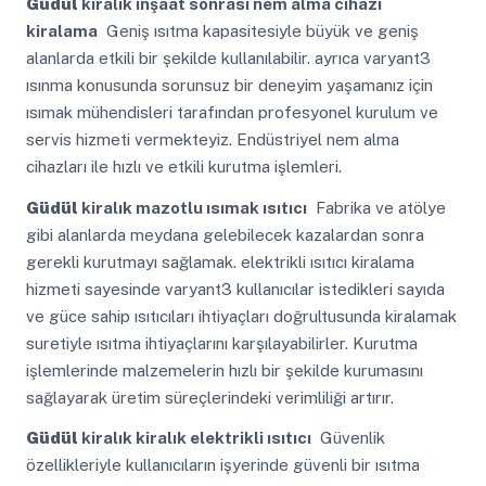
Güdül
kiralık inşaat sonrası nem alma cihazı
kiralama
Geniş ısıtma kapasitesiyle büyük ve geniş
alanlarda etkili bir şekilde kullanılabilir. ayrıca varyant3
ısınma konusunda sorunsuz bir deneyim yaşamanız için
ısımak mühendisleri tarafından profesyonel kurulum ve
servis hizmeti vermekteyiz. Endüstriyel nem alma
cihazları ile hızlı ve etkili kurutma işlemleri.
Güdül
kiralık mazotlu ısımak ısıtıcı
Fabrika ve atölye
gibi alanlarda meydana gelebilecek kazalardan sonra
gerekli kurutmayı sağlamak. elektrikli ısıtıcı kiralama
hizmeti sayesinde varyant3 kullanıcılar istedikleri sayıda
ve güce sahip ısıtıcıları ihtiyaçları doğrultusunda kiralamak
suretiyle ısıtma ihtiyaçlarını karşılayabilirler. Kurutma
işlemlerinde malzemelerin hızlı bir şekilde kurumasını
sağlayarak üretim süreçlerindeki verimliliği artırır.
Güdül
kiralık kiralık elektrikli ısıtıcı
Güvenlik
özellikleriyle kullanıcıların işyerinde güvenli bir ısıtma