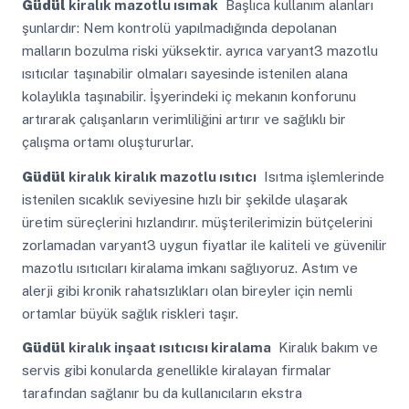
Güdül
kiralık mazotlu ısımak
Başlıca kullanım alanları
şunlardır: Nem kontrolü yapılmadığında depolanan
malların bozulma riski yüksektir. ayrıca varyant3 mazotlu
ısıtıcılar taşınabilir olmaları sayesinde istenilen alana
kolaylıkla taşınabilir. İşyerindeki iç mekanın konforunu
artırarak çalışanların verimliliğini artırır ve sağlıklı bir
çalışma ortamı oluştururlar.
Güdül
kiralık kiralık mazotlu ısıtıcı
Isıtma işlemlerinde
istenilen sıcaklık seviyesine hızlı bir şekilde ulaşarak
üretim süreçlerini hızlandırır. müşterilerimizin bütçelerini
zorlamadan varyant3 uygun fiyatlar ile kaliteli ve güvenilir
mazotlu ısıtıcıları kiralama imkanı sağlıyoruz. Astım ve
alerji gibi kronik rahatsızlıkları olan bireyler için nemli
ortamlar büyük sağlık riskleri taşır.
Güdül
kiralık inşaat ısıtıcısı kiralama
Kiralık bakım ve
servis gibi konularda genellikle kiralayan firmalar
tarafından sağlanır bu da kullanıcıların ekstra