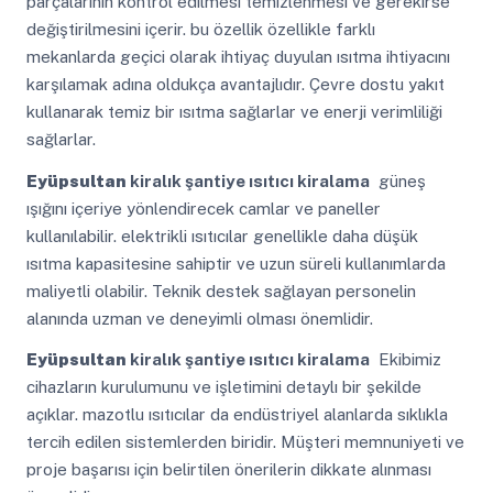
parçalarının kontrol edilmesi temizlenmesi ve gerekirse
değiştirilmesini içerir. bu özellik özellikle farklı
mekanlarda geçici olarak ihtiyaç duyulan ısıtma ihtiyacını
karşılamak adına oldukça avantajlıdır. Çevre dostu yakıt
kullanarak temiz bir ısıtma sağlarlar ve enerji verimliliği
sağlarlar.
Eyüpsultan
kiralık şantiye ısıtıcı kiralama
güneş
ışığını içeriye yönlendirecek camlar ve paneller
kullanılabilir. elektrikli ısıtıcılar genellikle daha düşük
ısıtma kapasitesine sahiptir ve uzun süreli kullanımlarda
maliyetli olabilir. Teknik destek sağlayan personelin
alanında uzman ve deneyimli olması önemlidir.
Eyüpsultan
kiralık şantiye ısıtıcı kiralama
Ekibimiz
cihazların kurulumunu ve işletimini detaylı bir şekilde
açıklar. mazotlu ısıtıcılar da endüstriyel alanlarda sıklıkla
tercih edilen sistemlerden biridir. Müşteri memnuniyeti ve
proje başarısı için belirtilen önerilerin dikkate alınması