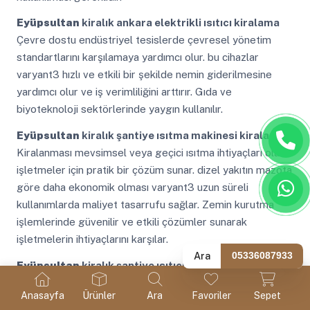
Eyüpsultan
kiralık ankara elektrikli ısıtıcı kiralama
Çevre dostu endüstriyel tesislerde çevresel yönetim
standartlarını karşılamaya yardımcı olur. bu cihazlar
varyant3 hızlı ve etkili bir şekilde nemin giderilmesine
yardımcı olur ve iş verimliliğini arttırır. Gıda ve
biyoteknoloji sektörlerinde yaygın kullanılır.
Eyüpsultan
kiralık şantiye ısıtma makinesi kiralama
Kiralanması mevsimsel veya geçici ısıtma ihtiyaçları olan
işletmeler için pratik bir çözüm sunar. dizel yakıtın mazota
göre daha ekonomik olması varyant3 uzun süreli
kullanımlarda maliyet tasarrufu sağlar. Zemin kurutma
işlemlerinde güvenilir ve etkili çözümler sunarak
işletmelerin ihtiyaçlarını karşılar.
Ara
05336087933
Eyüpsultan
kiralık şantiye ısıtıcı kiralama
Farklı
boyut ve kapasitedeki cihazların kiralanabilmesi ihtiyaç
Anasayfa
Ürünler
Ara
Favoriler
Sepet
duyulan her alana uygun çözümler sunar. bu sebeplerden