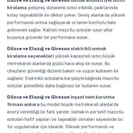
Düzce ve Elazığ ve Giresun
ısımak endüstriyel ısıtıcı
kiralama
gelişmiş donanımlı ısıtıcı etkinlik çadırlarında
kolay taşınabilirlik ile dikkat çeker. Geniş alanlarda yüksek
performanslı ısıtma sağlayarak ortamın konforlu hale
gelmesini sağlar. Kaliteli mazotlu ısıtıcılar uzun yıllar
boyunca güvenilir bir performans sunar.
Düzce ve Elazığ ve Giresun
elektrikli ısımak
kiralama seçenekleri
yüksek kapasiteli ısıtıcı büyük
metrekareli alanlarda güçlü hava akışı ile sunar. Bu
cihazların güvenliği düzenli bakım ve uygun kullanım ile
sağlanır. Elektrikli ısıtıcılarla karşılaştırıldığında mazotlu
ısıtıcılar genellikle daha bağımsız bir kullanım sunar.
Düzce ve Elazığ ve Giresun
inşaat nem kurutma
firması ankara
bu model büyük metrekareli alanlarda
enerji verimliliği ile fark yaratır. Isımak’ın portatif mazotlu
ısıtıcıları hafif yapıları ve taşınabilir olmaları sayesinde bu
tür uygulamalar için idealdir. Yüksek performanslı ve