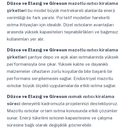
Düzce ve Elazığ ve Giresun
mazotlu ısıtıcı kiralama
şirketleri
bu model büyük metrekareli alanlarda enerji
verimliliği ile fark yaratır. Portatif modeller hareketli
ısıtma ihtiyaçları için idealdir. Dizel ısıtıcıların avantajları
arasında yüksek kapasiteleri taşınabilirlikleri ve bağımsız
kullanımları yer alır.
Düzce ve Elazığ ve Giresun
mazotlu ısıtıcı kiralama
şirketleri
şantiye depo ve açık alan ısıtmalarında yüksek
performansıyla öne çıkar. Yüksek kalite ve dayanıklı
malzemeler cihazların zorlu koşullarda bile başarılı bir
performans sergilemesini sağlar. Endüstriyel mazotlu
ısıtıcılar büyük ölçekli uygulamalarda etkili ısıtma sağlar.
Düzce ve Elazığ ve Giresun
ısımak ısıtıcı kiralama
süreci
deneyimli kadromuzla projelerinizi destekliyoruz.
Mazotlu ısıtıcılar ortam ısıtma konusunda etkili çözümler
sunar. Enerji tüketimi ısıtıcının kapasitesine ve çalışma
süresine bağlı olarak değişiklik gösterebilir.