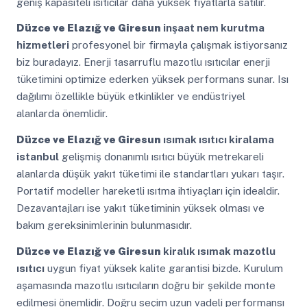
geniş kapasiteli ısıtıcılar daha yüksek fiyatlarla satılır.
Düzce ve Elazığ ve Giresun
inşaat nem kurutma
hizmetleri
profesyonel bir firmayla çalışmak istiyorsanız
biz buradayız. Enerji tasarruflu mazotlu ısıtıcılar enerji
tüketimini optimize ederken yüksek performans sunar. Isı
dağılımı özellikle büyük etkinlikler ve endüstriyel
alanlarda önemlidir.
Düzce ve Elazığ ve Giresun
ısımak ısıtıcı kiralama
istanbul
gelişmiş donanımlı ısıtıcı büyük metrekareli
alanlarda düşük yakıt tüketimi ile standartları yukarı taşır.
Portatif modeller hareketli ısıtma ihtiyaçları için idealdir.
Dezavantajları ise yakıt tüketiminin yüksek olması ve
bakım gereksinimlerinin bulunmasıdır.
Düzce ve Elazığ ve Giresun
kiralık ısımak mazotlu
ısıtıcı
uygun fiyat yüksek kalite garantisi bizde. Kurulum
aşamasında mazotlu ısıtıcıların doğru bir şekilde monte
edilmesi önemlidir. Doğru seçim uzun vadeli performansı