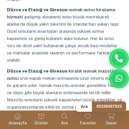
Düzce ve Elazığ ve Giresun
ısımak ısıtıcı kiralama
hizmeti
gelişmiş donanımlı ısıtıcı büyük metrekareli
alanlarda düşük yakıt tüketimi ile standartları yukarı taşır.
Dizel ısıtıcıların avantajları arasında yüksek ısıtma
kapasitesi ve geniş kullanım alanı bulunur. Her iki ısıtıcı
türü de dizel yakıt kullanarak çalışır ancak bazı modeller
ve markalar arasında tasarım ve performans farkları
olabilir.
Düzce ve Elazığ ve Giresun
kiralık ısımak mazotlu
ısıtıcı
ürün kapalı mekan ısıtmasında uzun ömürlü kullanım
ile garanti eder. Isımak mazotlu ısıtıcılar genellikle fabrika
ve depo gibi büyük alanların ısıtılmasında tercih edilir.
Mazotlu ısıtıcıların yüksek kapasiteleri büyük etkinlikler ve
Ara
05336087933
organizasyonlarda etkili bir ısıtma sağlar.
Düzce ve Elazığ ve Giresun
kiralık elektrikli ısımak
Anasayfa
Ürünler
Ara
Favoriler
Sepet
sizi yarı yolda bırakmayan ekipmanlar bizde. Isımak