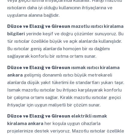
veya geçici ısıtma ihtiyaçlarında kullanılır. Hangi mazotlu
ısıtıcıların daha iyi olduğu kullanıcının ihtiyaçlarına ve
uygulama alanına bağlıdır.
Düzce ve Elazığ ve Giresun
mazotlu ısıtıcı kiralama
bilgileri
yerinde keşif ve doğru çözümler sunuyoruz. Bu
tür ısıtıcılar özellikle büyük ve açık alanlarda kullanışlıdır.
Bu ısıtıcılar geniş alanlarda homojen bir ısı dağılımı
sağlayarak konforlu bir ısıtma ortamı sunar.
Düzce ve Elazığ ve Giresun
ısımak ısıtıcı kiralama
ankara
gelişmiş donanımlı ısıtıcı büyük metrekareli
alanlarda düşük yakıt tüketimi ile standartları yukarı taşır.
Isımak mazotlu ısıtıcılar bu ihtiyacı karşılayarak konforlu
bir çalışma ortamı sağlar. Kiralık mazotlu ısıtıcılar geçici
ihtiyaçlar için uygun maliyetli bir çözüm sunar.
Düzce ve Elazığ ve Giresun
elektrikli ısımak
kiralama ankara
her koşula uygun cihazlarla
projelerinize destek veriyoruz. Mazotlu ısıtıcılar özellikle