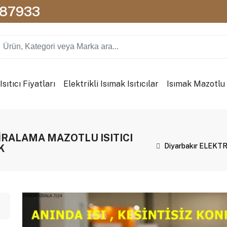
087933
sıtıcı Fiyatları
Elektrikli Isımak Isıtıcılar
Isımak Mazotlu I
 KİRALAMA MAZOTLU ISITICI
Diyarbakır ELEKT
K