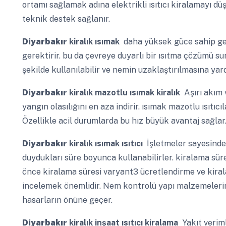
ortamı sağlamak adına elektrikli ısıtıcı kiralamayı dü
teknik destek sağlanır.
Diyarbakır
kiralık ısımak
daha yüksek güce sahip gen
gerektirir. bu da çevreye duyarlı bir ısıtma çözümü s
şekilde kullanılabilir ve nemin uzaklaştırılmasına yard
Diyarbakır
kiralık mazotlu ısımak kiralık
Aşırı akım v
yangın olasılığını en aza indirir. ısımak mazotlu ısıtıcı
Özellikle acil durumlarda bu hız büyük avantaj sağlar
Diyarbakır
kiralık ısımak ısıtıcı
İşletmeler sayesinde 
duydukları süre boyunca kullanabilirler. kiralama süre
önce kiralama süresi varyant3 ücretlendirme ve kiral
incelemek önemlidir. Nem kontrolü yapı malzemelerin
hasarların önüne geçer.
Diyarbakır
kiralık inşaat ısıtıcı kiralama
Yakıt veriml