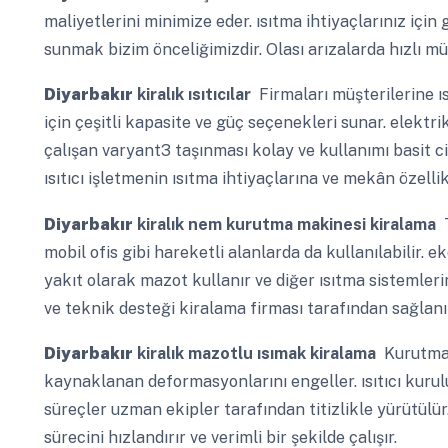
maliyetlerini minimize eder. ısıtma ihtiyaçlarınız içi
sunmak bizim önceliğimizdir. Olası arızalarda hızlı mü
Diyarbakır
kiralık ısıtıcılar
Firmaları müşterilerine 
için çeşitli kapasite ve güç seçenekleri sunar. elektrikl
çalışan varyant3 taşınması kolay ve kullanımı basit ci
ısıtıcı işletmenin ısıtma ihtiyaçlarına ve mekân özelli
Diyarbakır
kiralık nem kurutma makinesi kiralama
T
mobil ofis gibi hareketli alanlarda da kullanılabilir. 
yakıt olarak mazot kullanır ve diğer ısıtma sistemler
ve teknik desteği kiralama firması tarafından sağlanı
Diyarbakır
kiralık mazotlu ısımak kiralama
Kurutma 
kaynaklanan deformasyonlarını engeller. ısıtıcı kuru
süreçler uzman ekipler tarafından titizlikle yürütülü
sürecini hızlandırır ve verimli bir şekilde çalışır.