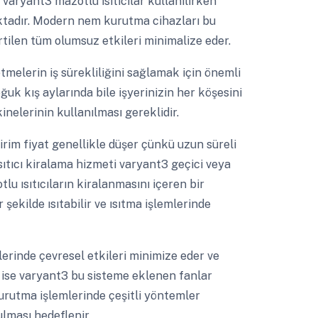
varyant3 mazotlu ısıtıcılar kullanılırken
ktadır. Modern nem kurutma cihazları bu
irtilen tüm olumsuz etkileri minimalize eder.
etmelerin iş sürekliliğini sağlamak için önemli
oğuk kış aylarında bile işyerinizin her köşesini
inelerinin kullanılması gereklidir.
rim fiyat genellikle düşer çünkü uzun süreli
sıtıcı kiralama hizmeti varyant3 geçici veya
lu ısıtıcıların kiralanmasını içeren bir
 şekilde ısıtabilir ve ısıtma işlemlerinde
erinde çevresel etkileri minimize eder ve
ak ise varyant3 bu sisteme eklenen fanlar
urutma işlemlerinde çeşitli yöntemler
lması hedeflenir.