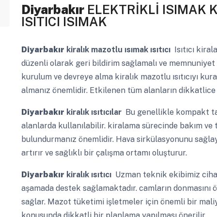
Diyarbakır
ELEKTRİKLİ ISIMAK
ISITICI ISIMAK
Diyarbakır
kiralık mazotlu ısımak ısıtıcı
Isıtıcı kira
düzenli olarak geri bildirim sağlamalı ve memnuniyet 
kurulum ve devreye alma kiralık mazotlu ısıtıcıyı ku
almanız önemlidir. Etkilenen tüm alanların dikkatlice
Diyarbakır
kiralık ısıtıcılar
Bu genellikle kompakt tas
alanlarda kullanılabilir. kiralama sürecinde bakım ve
bulundurmanız önemlidir. Hava sirkülasyonunu sağlaya
artırır ve sağlıklı bir çalışma ortamı oluşturur.
Diyarbakır
kiralık ısıtıcı
Uzman teknik ekibimiz ciha
aşamada destek sağlamaktadır. camların donmasını ön
sağlar. Mazot tüketimi işletmeler için önemli bir mal
konusunda dikkatli bir planlama yapılması önerilir.