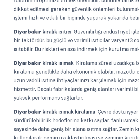
tüketimini optimize etmek önemlidir. bununla birlikte 
dikkat edilmesi gereken güvenlik önlemleri bulunma
işlemi hızlı ve etkili bir biçimde yaparak yukarıda bel
Diyarbakır
kiralık ısıtıcı
Güvenilirliği endüstriyel işl
bir faktördür. bu güçlü ve verimli ısıtıcılar varyant3 s
ısıtabilir. Bu riskleri en aza indirmek için kurutma mak
Diyarbakır
kiralık ısımak
Kiralama süresi uzadıkça bi
kiralama genellikle daha ekonomik olabilir. mazotlu ı
uzun vadeli ısıtma ihtiyaçlarınızı karşılamak için mazot
hizmettir. Bacalı fabrikalarda geniş alanları verimli bir
yüksek performans sağlarlar.
Diyarbakır
kiralık ısımak kiralama
Çevre dostu işyerl
sürdürülebilirlik hedeflerine katkı sağlar. fanlı ısım
sayesinde daha geniş bir alana ısıtma sağlar. Zemin k
kullanılarak nemin uzaklaştırılması ve zeminin kurutu