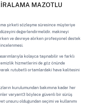
 KİRALAMA MAZOTLU
lama şirketi sözleşme süresince müşteriye
düzeyini değerlendirmelidir. makineyi
rarken ve devreye alırken profesyonel destek
 incelenmesi.
arımlarıyla kolayca taşınabilir ve farklı
 temizlik hizmetlerini de göz önünde
rak rutubetli ortamlardaki hava kalitesini
zların kurulumundan bakımına kadar her
ler varyant3 böylece güvenli bir sürüş
iyet unsuru olduğundan seçimi ve kullanımı