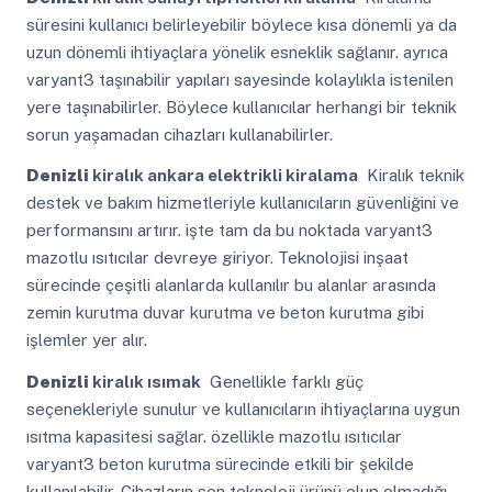
süresini kullanıcı belirleyebilir böylece kısa dönemli ya da
uzun dönemli ihtiyaçlara yönelik esneklik sağlanır. ayrıca
varyant3 taşınabilir yapıları sayesinde kolaylıkla istenilen
yere taşınabilirler. Böylece kullanıcılar herhangi bir teknik
sorun yaşamadan cihazları kullanabilirler.
Denizli
kiralık ankara elektrikli kiralama
Kiralık teknik
destek ve bakım hizmetleriyle kullanıcıların güvenliğini ve
performansını artırır. işte tam da bu noktada varyant3
mazotlu ısıtıcılar devreye giriyor. Teknolojisi inşaat
sürecinde çeşitli alanlarda kullanılır bu alanlar arasında
zemin kurutma duvar kurutma ve beton kurutma gibi
işlemler yer alır.
Denizli
kiralık ısımak
Genellikle farklı güç
seçenekleriyle sunulur ve kullanıcıların ihtiyaçlarına uygun
ısıtma kapasitesi sağlar. özellikle mazotlu ısıtıcılar
varyant3 beton kurutma sürecinde etkili bir şekilde
kullanılabilir. Cihazların son teknoloji ürünü olup olmadığı