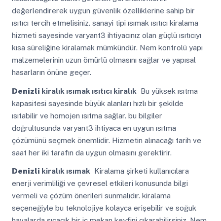
değerlendirerek uygun güvenlik özelliklerine sahip bir
ısıtıcı tercih etmelisiniz. sanayi tipi ısımak ısıtıcı kiralama
hizmeti sayesinde varyant3 ihtiyacınız olan güçlü ısıtıcıyı
kısa süreliğine kiralamak mümkündür. Nem kontrolü yapı
malzemelerinin uzun ömürlü olmasını sağlar ve yapısal
hasarların önüne geçer.
Denizli
kiralık ısımak ısıtıcı kiralık
Bu yüksek ısıtma
kapasitesi sayesinde büyük alanları hızlı bir şekilde
ısıtabilir ve homojen ısıtma sağlar. bu bilgiler
doğrultusunda varyant3 ihtiyaca en uygun ısıtma
çözümünü seçmek önemlidir. Hizmetin alınacağı tarih ve
saat her iki tarafın da uygun olmasını gerektirir.
Denizli
kiralık ısımak
Kiralama şirketi kullanıcılara
enerji verimliliği ve çevresel etkileri konusunda bilgi
vermeli ve çözüm önerileri sunmalıdır. kiralama
seçeneğiyle bu teknolojiye kolayca erişebilir ve soğuk
havalarda sıcacık bir iç mekan keyfini çıkarabilirsiniz. Nem