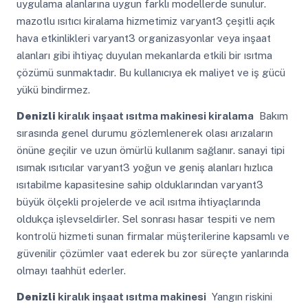
uygulama alanlarına uygun farklı modellerde sunulur.
mazotlu ısıtıcı kiralama hizmetimiz varyant3 çeşitli açık
hava etkinlikleri varyant3 organizasyonlar veya inşaat
alanları gibi ihtiyaç duyulan mekanlarda etkili bir ısıtma
çözümü sunmaktadır. Bu kullanıcıya ek maliyet ve iş gücü
yükü bindirmez.
Denizli
kiralık inşaat ısıtma makinesi kiralama
Bakım
sırasında genel durumu gözlemlenerek olası arızaların
önüne geçilir ve uzun ömürlü kullanım sağlanır. sanayi tipi
ısımak ısıtıcılar varyant3 yoğun ve geniş alanları hızlıca
ısıtabilme kapasitesine sahip olduklarından varyant3
büyük ölçekli projelerde ve acil ısıtma ihtiyaçlarında
oldukça işlevseldirler. Sel sonrası hasar tespiti ve nem
kontrolü hizmeti sunan firmalar müşterilerine kapsamlı ve
güvenilir çözümler vaat ederek bu zor süreçte yanlarında
olmayı taahhüt ederler.
Denizli
kiralık inşaat ısıtma makinesi
Yangın riskini