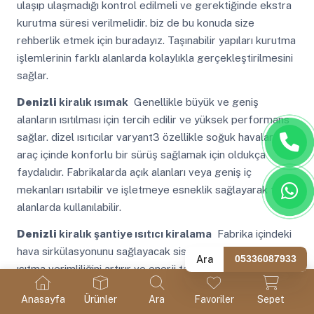
ulaşıp ulaşmadığı kontrol edilmeli ve gerektiğinde ekstra
kurutma süresi verilmelidir. biz de bu konuda size
rehberlik etmek için buradayız. Taşınabilir yapıları kurutma
işlemlerinin farklı alanlarda kolaylıkla gerçekleştirilmesini
sağlar.
Denizli
kiralık ısımak
Genellikle büyük ve geniş
alanların ısıtılması için tercih edilir ve yüksek performans
sağlar. dizel ısıtıcılar varyant3 özellikle soğuk havalarda
araç içinde konforlu bir sürüş sağlamak için oldukça
faydalıdır. Fabrikalarda açık alanları veya geniş iç
mekanları ısıtabilir ve işletmeye esneklik sağlayarak farklı
alanlarda kullanılabilir.
Denizli
kiralık şantiye ısıtıcı kiralama
Fabrika içindeki
hava sirkülasyonunu sağlayacak sistemler kullanmak
Ara
05336087933
ısıtma verimliliğini artırır ve enerji tasarrufu sağlar. bu tür
ısıtıcılar genellikle yüksek kapasiteli ve güçlüdür varyant3
Anasayfa
Ürünler
Ara
Favoriler
Sepet
bu da büyük alanları hızla ısıtabildikleri anlamına gelir.