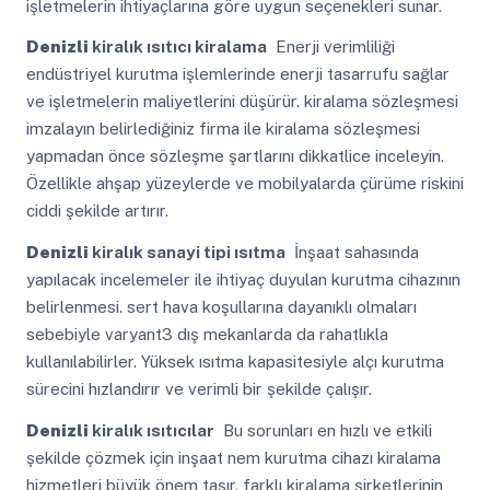
işletmelerin ihtiyaçlarına göre uygun seçenekleri sunar.
Denizli
kiralık ısıtıcı kiralama
Enerji verimliliği
endüstriyel kurutma işlemlerinde enerji tasarrufu sağlar
ve işletmelerin maliyetlerini düşürür. kiralama sözleşmesi
imzalayın belirlediğiniz firma ile kiralama sözleşmesi
yapmadan önce sözleşme şartlarını dikkatlice inceleyin.
Özellikle ahşap yüzeylerde ve mobilyalarda çürüme riskini
ciddi şekilde artırır.
Denizli
kiralık sanayi tipi ısıtma
İnşaat sahasında
yapılacak incelemeler ile ihtiyaç duyulan kurutma cihazının
belirlenmesi. sert hava koşullarına dayanıklı olmaları
sebebiyle varyant3 dış mekanlarda da rahatlıkla
kullanılabilirler. Yüksek ısıtma kapasitesiyle alçı kurutma
sürecini hızlandırır ve verimli bir şekilde çalışır.
Denizli
kiralık ısıtıcılar
Bu sorunları en hızlı ve etkili
şekilde çözmek için inşaat nem kurutma cihazı kiralama
hizmetleri büyük önem taşır. farklı kiralama şirketlerinin