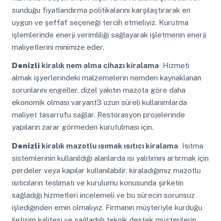
sunduğu fiyatlandırma politikalarını karşılaştırarak en
uygun ve şeffaf seçeneği tercih etmeliyiz. Kurutma
işlemlerinde enerji verimliliği sağlayarak işletmenin enerji
maliyetlerini minimize eder.
Denizli
kiralık nem alma cihazı kiralama
Hizmeti
almak işyerlerindeki malzemelerin nemden kaynaklanan
sorunlarını engeller. dizel yakıtın mazota göre daha
ekonomik olması varyant3 uzun süreli kullanımlarda
maliyet tasarrufu sağlar. Restorasyon projelerinde
yapıların zarar görmeden kurutulması için.
Denizli
kiralık mazotlu ısımak ısıtıcı kiralama
Isıtma
sistemlerinin kullanıldığı alanlarda ısı yalıtımını artırmak için
perdeler veya kapılar kullanılabilir. kiraladığımız mazotlu
ısıtıcıların teslimatı ve kurulumu konusunda şirketin
sağladığı hizmetleri incelemeli ve bu sürecin sorunsuz
işlediğinden emin olmalıyız. Firmanın müşteriyle kurduğu
iletişim kalitesi ve sağladığı teknik destek müşterilerin