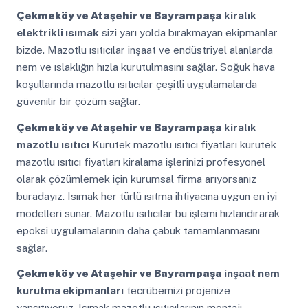
Çekmeköy ve Ataşehir ve Bayrampaşa
kiralık
elektrikli ısımak
sizi yarı yolda bırakmayan ekipmanlar
bizde. Mazotlu ısıtıcılar inşaat ve endüstriyel alanlarda
nem ve ıslaklığın hızla kurutulmasını sağlar. Soğuk hava
koşullarında mazotlu ısıtıcılar çeşitli uygulamalarda
güvenilir bir çözüm sağlar.
Çekmeköy ve Ataşehir ve Bayrampaşa
kiralık
mazotlu ısıtıcı
Kurutek mazotlu ısıtıcı fiyatları kurutek
mazotlu ısıtıcı fiyatları kiralama işlerinizi profesyonel
olarak çözümlemek için kurumsal firma arıyorsanız
buradayız. Isımak her türlü ısıtma ihtiyacına uygun en iyi
modelleri sunar. Mazotlu ısıtıcılar bu işlemi hızlandırarak
epoksi uygulamalarının daha çabuk tamamlanmasını
sağlar.
Çekmeköy ve Ataşehir ve Bayrampaşa
inşaat nem
kurutma ekipmanları
tecrübemizi projenize
yansıtıyoruz. Isımak mazotlu ısıtıcılarının montajı