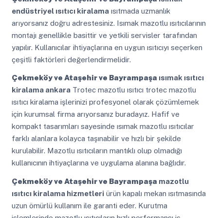
endüstriyel ısıtıcı kiralama
ısıtmada uzmanlık
arıyorsanız doğru adrestesiniz. Isımak mazotlu ısıtıcılarının
montajı genellikle basittir ve yetkili servisler tarafından
yapılır. Kullanıcılar ihtiyaçlarına en uygun ısıtıcıyı seçerken
çeşitli faktörleri değerlendirmelidir.
Çekmeköy ve Ataşehir ve Bayrampaşa
ısımak ısıtıcı
kiralama ankara
Trotec mazotlu ısıtıcı trotec mazotlu
ısıtıcı kiralama işlerinizi profesyonel olarak çözümlemek
için kurumsal firma arıyorsanız buradayız. Hafif ve
kompakt tasarımları sayesinde ısımak mazotlu ısıtıcılar
farklı alanlara kolayca taşınabilir ve hızlı bir şekilde
kurulabilir. Mazotlu ısıtıcıların mantıklı olup olmadığı
kullanıcının ihtiyaçlarına ve uygulama alanına bağlıdır.
Çekmeköy ve Ataşehir ve Bayrampaşa
mazotlu
ısıtıcı kiralama hizmetleri
ürün kapalı mekan ısıtmasında
uzun ömürlü kullanım ile garanti eder. Kurutma
işlemlerinde mazotlu ısıtıcıların hızlı performansı iş