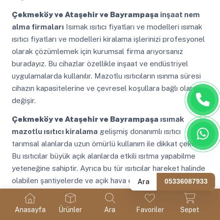
Çekmeköy ve Ataşehir ve Bayrampaşa
inşaat nem
alma firmaları
Isımak ısıtıcı fiyatları ve modelleri ısımak
ısıtıcı fiyatları ve modelleri kiralama işlerinizi profesyonel
olarak çözümlemek için kurumsal firma arıyorsanız
buradayız. Bu cihazlar özellikle inşaat ve endüstriyel
uygulamalarda kullanılır. Mazotlu ısıtıcıların ısınma süresi
cihazın kapasitelerine ve çevresel koşullara bağlı olarak
değişir.
Çekmeköy ve Ataşehir ve Bayrampaşa
ısımak
mazotlu ısıtıcı kiralama
gelişmiş donanımlı ısıtıcı
tarımsal alanlarda uzun ömürlü kullanım ile dikkat çeker.
Bu ısıtıcılar büyük açık alanlarda etkili ısıtma yapabilme
yeteneğine sahiptir. Ayrıca bu tür ısıtıcılar hareket halinde
olabilen şantiyelerde ve açık hava etkinliklerinde büyük
Ara
05336087933
kolaylık sağlar.
Anasayfa
Ürünler
Ara
Favoriler
Sepet
Çekmeköy ve Ataşehir ve Bayrampaşa
mazotlu