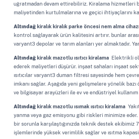
uğratmadan devam ettirebiliriz. Kiralama hizmetleri b
maliyetinden kurtulmalarına ve geçici ihtiyaçlarını ka
Altındağ
kiralık kiralık parke öncesi nem alma cihaz
kontrol sağlayarak ürün kalitesini artırır. bunlar ara
varyant3 depolar ve tarım alanları yer almaktadır. Yan
Altındağ
kiralık mazotlu ısıtıcı kiralama
Elektrikli ol
ederek maliyetleri düşürür. inşaat sahaları inşaat sek
ısıtıcılar varyant3 duman filtresi sayesinde hem çevr
imkanı sağlar. Aşağıda yeni gelişmelere yönelik bazı
ve bilgisayar arayüzleri ile ev ve endüstriyel kullanım
Altındağ
kiralık mazotlu ısımak ısıtıcı kiralama
Yakıt
yanma veya gaz emisyonu gibi riskleri minimize eder.
bir sorunla karşılaştığınızda teknik destek ekibimiz 
işlemlerinde yüksek verimlilik sağlar ve ısıtma kapasit