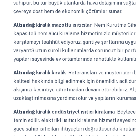
sahiptir. bu tür büyük alanlarda hava dolaşımını sağl
çevreye dost hem de ekonomik çözümler sunar.
Altındağ
kiralık mazotlu ısıtıcılar
Nem Kurutma Cihaz
kapasiteli nem alıcı kiralama hizmetimizle müşteriler
karşılamayı taahhüt ediyoruz. şantiye şartlarına uygun
varyant3 uzun süreli kullanımlarda sorunsuz bir perf
yapıları sayesinde ev ortamlarında rahatlıkla kullanıla
Altındağ
kiralık kiralık
Referansları ve müşteri geri b
kalitesi hakkında bilgi edinmek için önemlidir. acil d
akışınızı kesintiye uğratmadan devam ettirebiliriz. A
uzaklaştırılmasına yardımcı olur ve yapıların kurumasın
Altındağ
kiralık endüstriyel ısıtıcı kiralama
Böylece 
temin edilir. elektrikli ısıtıcı kiralama hizmeti sayesi
güce sahip ısıtıcıları ihtiyaçları doğrultusunda kiralam