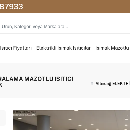
087933
sıtıcı Fiyatları
Elektrikli Isımak Isıtıcılar
Isımak Mazotlu I
İRALAMA MAZOTLU ISITICI
Altındağ ELEKTR
K