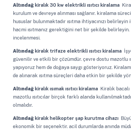
Altındağ
kiralık 30 kw elektrikli ısıtıcı kiralama
Kiral
kurulum ve devreye alınması sağlanır. kiralama süre
hususlar bulunmaktadır ısıtma ihtiyacınızı belirleyin 
hacmi ısıtmanız gerektiğini net bir şekilde belirleyin
incelenmesi.
Altındağ
kiralık trifaze elektrikli ısıtıcı kiralama
İşye
güvenilir ve etkili bir çözümdür. çevre dostu mazotlu ı
yapıyoruz hem de doğaya saygı gösteriyoruz. Kiralama i
de alınarak ısıtma süreçleri daha etkin bir şekilde yöne
Altındağ
kiralık ısımak ısıtıcı kiralama
Kiralık bacalı
mazotlu ısıtıcılar birçok farklı alanda kullanılmaktadır
olmalıdır.
Altındağ
kiralık helikopter şap kurutma cihazı
Büyük
ekonomik bir seçenektir. acil durumlarda anında müdaha