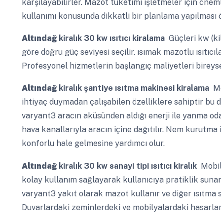
karşılayabilirler. Mazot tüketimi işletmeler için önem
kullanımı konusunda dikkatli bir planlama yapılması ön
Altındağ
kiralık 30 kw ısıtıcı kiralama
Güçleri kw (kil
göre doğru güç seviyesi seçilir. ısımak mazotlu ısıtıcıl
Profesyonel hizmetlerin başlangıç maliyetleri bireys
Altındağ
kiralık şantiye ısıtma makinesi kiralama
Mob
ihtiyaç duymadan çalışabilen özelliklere sahiptir bu da
varyant3 aracın aküsünden aldığı enerji ile yanma odası
hava kanallarıyla aracın içine dağıtılır. Nem kurutma
konforlu hale gelmesine yardımcı olur.
Altındağ
kiralık 30 kw sanayi tipi ısıtıcı kiralık
Mobil 
kolay kullanım sağlayarak kullanıcıya pratiklik sunar
varyant3 yakıt olarak mazot kullanır ve diğer ısıtma 
Duvarlardaki zeminlerdeki ve mobilyalardaki hasarlar