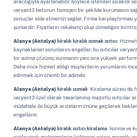
aracılığıyla ayarlanabilir böylece istenilen sıcaklık sev
varyant3 betonun homojen bir şekilde kurumasını sağlay
sonuçlar elde etmenizi sağlar. Firma karşılaştırması
şunlardır: Fiyatların rekabetçi olup olmadığını kontro
Alanya (Antalya)
kiralık kiralık ısımak ısıtıcı
Hizmeti
kaynaklanan sorunlarını engeller. bu ısıtıcılar varya
bir ısıtma çözümü sunmanın yanı sıra yüksek performan
Daha önce hizmet aldığı müşterilerin yorumlarını ince
edinmek için önemli bir adımdır.
Alanya (Antalya)
kiralık ısımak
Kiralama süresi de fi
varyant3 özel olarak tasarlanmış mazotlu ısıtıcılar ara
müdahale ile büyük arızaların önüne geçilerek beklen
engellenir.
Alanya (Antalya)
kiralık ısıtıcı kiralama
Isınma ve ku