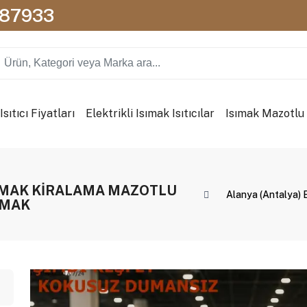
087933
sıtıcı Fiyatları
Elektrikli Isımak Isıtıcılar
Isımak Mazotlu I
 ISIMAK KİRALAMA MAZOTLU
Alanya (Antalya
SIMAK