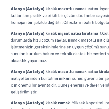
Alanya (Antalya)
kiralık mazotlu ısımak ısıtıcı
İşyerl
kullanılan pratik ve etkili bir çözümdür. fanlar sayesin
homojen bir şekilde dağıtılır. Cihazların belirli bölgel
Alanya (Antalya)
kiralık inşaat ısıtıcı kiralama
Özell
durumlarda hızlı çözüm sağlar. ısımak mazotlu ısıtıcı
işletmenizin gereksinimlerine en uygun çözümü sunuy
sunulan kurulum bakım ve teknik destek hizmetleri sa
aksaklık yaşanmaz.
Alanya (Antalya)
kiralık mazotlu ısımak ısıtıcı kira
maliyetlerinden kurtulma imkanı sunar. güvenli bir şek
için önemli bir avantajdır. Güneş enerjisi ve diğer yen
geliştirilmiştir.
Alanya (Antalya)
kiralık ısımak
Yüksek kapasiteli n