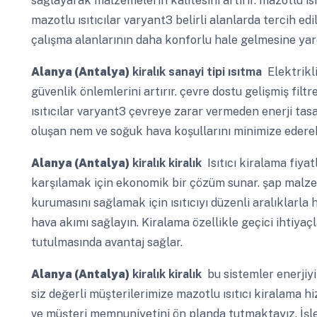
sağlayarak malzemelerin kalitesini artırır. mazotlu ıs
mazotlu ısıtıcılar varyant3 belirli alanlarda tercih 
çalışma alanlarının daha konforlu hale gelmesine yard
Alanya (Antalya)
kiralık sanayi tipi ısıtma
Elektrikli
güvenlik önlemlerini artırır. çevre dostu gelişmiş fil
ısıtıcılar varyant3 çevreye zarar vermeden enerji tasar
oluşan nem ve soğuk hava koşullarını minimize edere
Alanya (Antalya)
kiralık kiralık
Isıtıcı kiralama fiyatl
karşılamak için ekonomik bir çözüm sunar. şap malze
kurumasını sağlamak için ısıtıcıyı düzenli aralıklarla
hava akımı sağlayın. Kiralama özellikle geçici ihtiyaç
tutulmasında avantaj sağlar.
Alanya (Antalya)
kiralık kiralık
bu sistemler enerjiyi
siz değerli müşterilerimize mazotlu ısıtıcı kiralama h
ve müşteri memnuniyetini ön planda tutmaktayız. İş