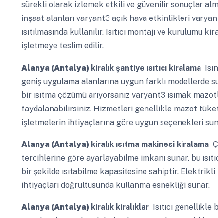
sürekli olarak izlemek etkili ve güvenilir sonuçlar alm
inşaat alanları varyant3 açık hava etkinlikleri varyan
ısıtılmasında kullanılır. Isıtıcı montajı ve kurulumu kir
işletmeye teslim edilir.
Alanya (Antalya)
kiralık şantiye ısıtıcı kiralama
Isın
geniş uygulama alanlarına uygun farklı modellerde sun
bir ısıtma çözümü arıyorsanız varyant3 ısımak mazotlu
faydalanabilirsiniz. Hizmetleri genellikle mazot tüke
işletmelerin ihtiyaçlarına göre uygun seçenekleri sun
Alanya (Antalya)
kiralık ısıtma makinesi kiralama
Ça
tercihlerine göre ayarlayabilme imkanı sunar. bu ısıtıc
bir şekilde ısıtabilme kapasitesine sahiptir. Elektrikl
ihtiyaçları doğrultusunda kullanma esnekliği sunar.
Alanya (Antalya)
kiralık kiralıklar
Isıtıcı genellikle 