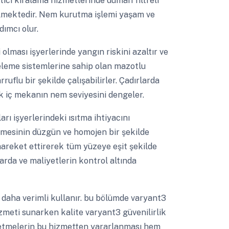
ıtıcı kiralama hizmetlerinde duman filtreli
edilmektedir. Nem kurutma işlemi yaşam ve
ımcı olur.
 olması işyerlerinde yangın riskini azaltır ve
treleme sistemlerine sahip olan mazotlu
ruflu bir şekilde çalışabilirler. Çadırlarda
k iç mekanın nem seviyesini dengeler.
arı işyerlerindeki ısıtma ihtiyacını
mesinin düzgün ve homojen bir şekilde
 hareket ettirerek tüm yüzeye eşit şekilde
larda ve maliyetlerin kontrol altında
 daha verimli kullanır. bu bölümde varyant3
izmeti sunarken kalite varyant3 güvenilirlik
letmelerin bu hizmetten yararlanması hem