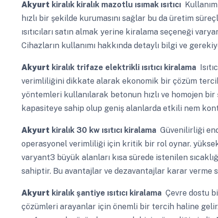
Akyurt
kiralık kiralık mazotlu ısımak ısıtıcı
Kullanımı
hızlı bir şekilde kurumasını sağlar bu da üretim süreçl
ısıtıcıları satın almak yerine kiralama seçeneği varya
Cihazların kullanımı hakkında detaylı bilgi ve gerekiy
Akyurt
kiralık trifaze elektrikli ısıtıcı kiralama
Isıtıc
verimliliğini dikkate alarak ekonomik bir çözüm terci
yöntemleri kullanılarak betonun hızlı ve homojen bir 
kapasiteye sahip olup geniş alanlarda etkili nem kont
Akyurt
kiralık 30 kw ısıtıcı kiralama
Güvenilirliği end
operasyonel verimliliği için kritik bir rol oynar. yüksek
varyant3 büyük alanları kısa sürede istenilen sıcaklı
sahiptir. Bu avantajlar ve dezavantajlar karar verme 
Akyurt
kiralık şantiye ısıtıcı kiralama
Çevre dostu bir
çözümleri arayanlar için önemli bir tercih haline gelir.