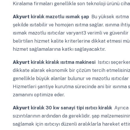
Kiralama firmaları genellikle son teknoloji ürünü ciha
Akyurt
kiralık mazotlu ısımak şap
Bu yüksek ısıtma k
şekilde ısıtabilir ve homojen ısıtma sağlar. ısınma iht
ısımak mazotlu ısıtıcılar varyant3 verimli ve güvenili
belirtilen hizmet kalite kriterlerine dikkat etmesi mü
hizmet sağlamalarına katkı sağlayacaktır.
Akyurt
kiralık kiralık ısıtma makinesi
Isıtıcı seçerken
dikkate alarak ekonomik bir çözüm tercih etmelisiniz.
genellikle büyük alanlar bulunur ve mazotlu ısıtıcılar bu 
Hizmetleri şantiye kurutma sürecinde ani bir ısınma 
zamanını optimize eder.
Akyurt
kiralık 30 kw sanayi tipi ısıtıcı kiralık
Ayrıca a
sızıntılarının ardından da gereklidir. şap malzemesin
sağlamak için ısıtıcıyı düzenli aralıklarla hareket et