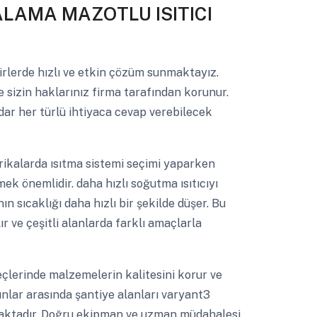
ALAMA MAZOTLU ISITICI
rlerde hızlı ve etkin çözüm sunmaktayız.
e sizin haklarınız firma tarafından korunur.
dar her türlü ihtiyaca cevap verebilecek
ikalarda ısıtma sistemi seçimi yaparken
mek önemlidir. daha hızlı soğutma ısıtıcıyı
 sıcaklığı daha hızlı bir şekilde düşer. Bu
r ve çeşitli alanlarda farklı amaçlarla
lerinde malzemelerin kalitesini korur ve
unlar arasında şantiye alanları varyant3
lmaktadır. Doğru ekipman ve uzman müdahalesi