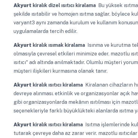
Akyurt
kiralık dizel ısıtıcı kiralama
Bu yüksek ısıtma k
şekilde ısıtabilir ve homojen ısıtma sağlar. böylece ku
varyant3 aynı zamanda kurulum ve kullanım konusunda 
uygulamalarda tercih edilir.
Akyurt
kiralık ısımak kiralama
Isınma ve kurutma tek
olmasıyla çevresel etkileri minimize eder. mazotlu ısı
ısıtıcı" adı altında anılmaktadır. Olumlu müşteri yoru
müşteri ilişkileri kurmasına olanak tanır.
Akyurt
kiralık ısıtıcı kiralama
Kiralanan cihazların hı
devreye alınması. etkinlik ve organizasyonlar açık hav
gibi organizasyonlarda mekânın ısıtılması için mazotlu 
seçenekleriyle farklı büyüklükteki alanlarda ısıtma y
Akyurt
kiralık ısıtıcı kiralama
Isıtma işlemlerinde kul
tutarak çevreye daha az zarar verir. mazotlu ısıtıcılar