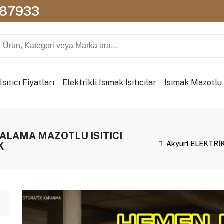
087933
sıtıcı Fiyatları
Elektrikli Isımak Isıtıcılar
Isımak Mazotlu I
RALAMA MAZOTLU ISITICI
Akyurt ELEKTRİ
K