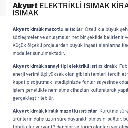
Akyurt
ELEKTRİKLİ ISIMAK KİR
ISIMAK
Akyurt
kiralık mazotlu ısıtıcılar
Özellikle büyük şehi
sözleşmeler ve anlaşmalar net bir şekilde belirlenir v
Küçük ölçekli projelerden büyük inşaat alanlarına ka
modeller sunulmaktadır.
Akyurt
kiralık sanayi tipi elektrikli ısıtıcı kiralık
Fabr
enerji verimliliği yüksek olan gibi sistemleri tercih et
kapatıp soğutmak istediğinizde fanlar sayesinde odanın
işlem genellikle nem alma cihazları kullanılarak yapılı
gerçekleştirilebilir.
Akyurt
kiralık kiralık mazotlu ısıtıcılar
Kurutma süreç
ürünlerin daha uzun süre dayanıklı olmasını sağlar. b
fabrikalar varyant3 depolar ve tarım alanları yer a