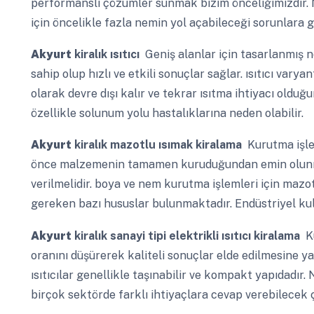
performanslı çözümler sunmak bizim önceliğimizdir. 
için öncelikle fazla nemin yol açabileceği sorunlara g
Akyurt
kiralık ısıtıcı
Geniş alanlar için tasarlanmış 
sahip olup hızlı ve etkili sonuçlar sağlar. ısıtıcı vary
olarak devre dışı kalır ve tekrar ısıtma ihtiyacı oldu
özellikle solunum yolu hastalıklarına neden olabilir.
Akyurt
kiralık mazotlu ısımak kiralama
Kurutma işle
önce malzemenin tamamen kuruduğundan emin olunma
verilmelidir. boya ve nem kurutma işlemleri için mazotl
gereken bazı hususlar bulunmaktadır. Endüstriyel kul
Akyurt
kiralık sanayi tipi elektrikli ısıtıcı kiralama
Ku
oranını düşürerek kaliteli sonuçlar elde edilmesine yar
ısıtıcılar genellikle taşınabilir ve kompakt yapıdadır
birçok sektörde farklı ihtiyaçlara cevap verebilecek