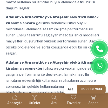
mazot kullanan bu ısıtıcılar büyük alanlarda etkili bir ısı
dağılımı sağlar.
Adalar ve Arnavutköy ve Ataşehir
elektrikli ısımak
kiralama ankara
gelişmiş donanımlı ısıtıcı büyük
metrekareli alanlarda sessiz çalışma performansı ile
sunar. Enerji tasarrufu sağlayan mazotlu ısıtıcı modelleri
maliyetleri düşürürken yüksek performans sunar. Büyük
ölçekli projelerde ve zorlu koşullarda etkili bir ısı kaynağı
sağlar.
Adalar ve Arnavutköy ve Ataşehir
elektrikli ısımak
kiralama seçenekleri
cihaz geçici yapılar içinde sessiz
çalışma performansı ile destekler. Isımak mazotlu
ısıtıcıların güvenilirliği kullanıcıların cihazlarını uzun süre
sorunsuz bir şekilde kullanmalarına olanak tanır. Soğuk
Ara
05336087933
iklimlerde mazotlu ısıtıcılar etkili bir ısınma sağlar ve
konforlu bir ortam oluşturur.
Anasayfa
Ürünler
Ara
Favoriler
Sepet
Adalar ve Arnavutköy ve Ataşehir
elektrikli ısımak