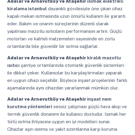
Adalar ve Arnavutköy ve Ataşehir
ısımak elektrikli
kiralama istanbul
dayanıklı gövdesiyle öne çıkan cihaz
kapalı mekan ısıtmasında uzun ömürlü kullanım ile garanti
eder. Bakım ve onarım süreçlerinin düzenli olarak
yapılması mazotlu ısıtıcıların performansını artırır. Güçlü
motorları ve kaliteli malzemeleri sayesinde en zorlu
ortamlarda bile güvenilir bir ısıtma sağlarlar.
Adalar ve Arnavutköy ve Ataşehir
kiralık mazotlu
ısıtıcı
şantiye ortamlarında otomatik güvenlik sistemleri
ile dikkat çeker. Kullanıcılar bu karşılaştırmaları yaparak
en uygun cihazı seçebilir. Böylece inşaat projelerinin farklı
aşamalarında aynı cihazdan yararlanmak mümkün olur.
Adalar ve Arnavutköy ve Ataşehir
inşaat nem
kurutma yöntemleri
sessiz çalışması güçlü hava akışı ve
termik güvenlik donanımı ile kullanıcı dostudur. Isımak her
türlü ısıtma ihtiyacına uygun en iyi modelleri sunar.
Cihazlar aşırı ısınma ve yakıt sızıntılarına karşı koruma