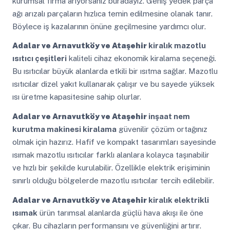
kurumsal firma arıyorsanız buradayız. Geniş yedek parça
ağı arızalı parçaların hızlıca temin edilmesine olanak tanır.
Böylece iş kazalarının önüne geçilmesine yardımcı olur.
Adalar ve Arnavutköy ve Ataşehir
kiralık mazotlu
ısıtıcı çeşitleri
kaliteli cihaz ekonomik kiralama seçeneği.
Bu ısıtıcılar büyük alanlarda etkili bir ısıtma sağlar. Mazotlu
ısıtıcılar dizel yakıt kullanarak çalışır ve bu sayede yüksek
ısı üretme kapasitesine sahip olurlar.
Adalar ve Arnavutköy ve Ataşehir
inşaat nem
kurutma makinesi kiralama
güvenilir çözüm ortağınız
olmak için hazırız. Hafif ve kompakt tasarımları sayesinde
ısımak mazotlu ısıtıcılar farklı alanlara kolayca taşınabilir
ve hızlı bir şekilde kurulabilir. Özellikle elektrik erişiminin
sınırlı olduğu bölgelerde mazotlu ısıtıcılar tercih edilebilir.
Adalar ve Arnavutköy ve Ataşehir
kiralık elektrikli
ısımak
ürün tarımsal alanlarda güçlü hava akışı ile öne
çıkar. Bu cihazların performansını ve güvenliğini artırır.